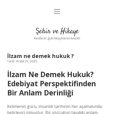
menüyü
Anasayfa
aç
Gizlilik Politikası
Şehir ve Hikaye
Yasal Uyarı
Kentlerin gizli hikayelerini keşfet!
Hakkımızda
İlzam ne demek hukuk ?
Tarih: Aralık 31, 2025
İlzam Ne Demek Hukuk?
Edebiyat Perspektifinden
Bir Anlam Derinliği
Kelimenin gücü, insanlık tarihinin her aşamasında
belirleyici olmuştur. Bir sözcüğün taşıdığı anlam,