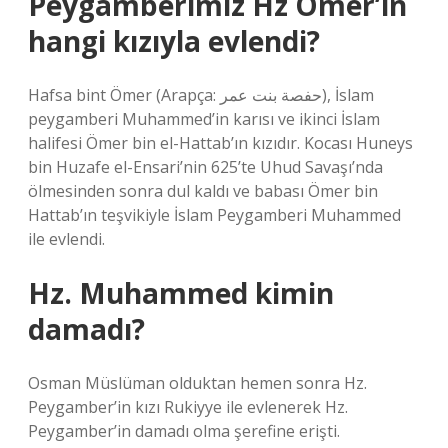
Peygamberimiz Hz Ömer’in
hangi kızıyla evlendi?
Hafsa bint Ömer (Arapça: حفصة بنت عمر‎), İslam
peygamberi Muhammed’in karısı ve ikinci İslam
halifesi Ömer bin el-Hattab’ın kızıdır. Kocası Huneys
bin Huzafe el-Ensari’nin 625’te Uhud Savaşı’nda
ölmesinden sonra dul kaldı ve babası Ömer bin
Hattab’ın teşvikiyle İslam Peygamberi Muhammed
ile evlendi.
Hz. Muhammed kimin
damadı?
Osman Müslüman olduktan hemen sonra Hz.
Peygamber’in kızı Rukiyye ile evlenerek Hz.
Peygamber’in damadı olma şerefine erişti.