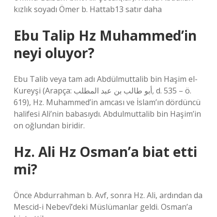
kızlık soyadı Ömer b. Hattab13 satır daha
Ebu Talip Hz Muhammed’in
neyi oluyor?
Ebu Talib veya tam adı Abdülmuttalib bin Haşim el-
Kureyşi (Arapça: أبو طالب بن عبد المطلب, d. 535 – ö.
619), Hz. Muhammed’in amcası ve İslam’ın dördüncü
halifesi Ali’nin babasıydı. Abdulmuttalib bin Haşim’in
on oğlundan biridir.
Hz. Ali Hz Osman’a biat etti
mi?
Önce Abdurrahman b. Avf, sonra Hz. Ali, ardından da
Mescid-i Nebevî’deki Müslümanlar geldi. Osman’a