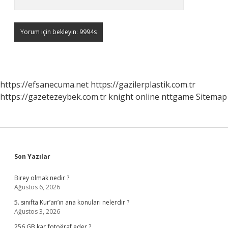
https://efsanecuma.net
https://gazilerplastik.com.tr
https://gazetezeybek.com.tr
knight online
nttgame
Sitemap
Sidebar
Son Yazılar
Birey olmak nedir ?
Ağustos 6, 2026
5. sınıfta Kur’an’ın ana konuları nelerdir ?
Ağustos 3, 2026
256 GB kaç fotoğraf eder ?