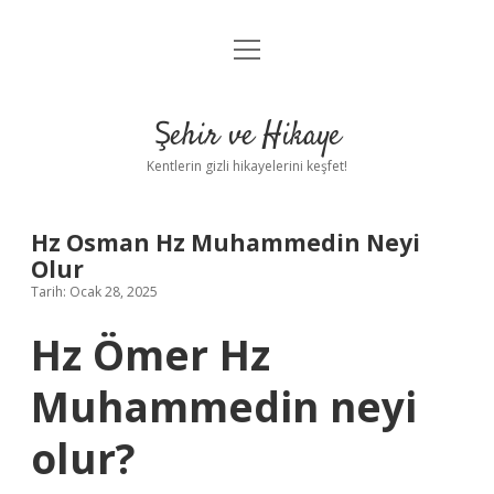
menüyü
Anasayfa
aç
Gizlilik Politikası
Şehir ve Hikaye
Yasal Uyarı
Kentlerin gizli hikayelerini keşfet!
Hakkımızda
Hz Osman Hz Muhammedin Neyi
Olur
Tarih: Ocak 28, 2025
Hz Ömer Hz
Muhammedin neyi
olur?