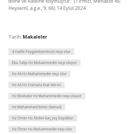
diline ve kalbine koymuştur.” (Tirmizî, Menakıb 45;
Heysemî, a.g.e., 9, 66) 14 Eylül 2024
Tarih:
Makaleler
4 Halife Peygamberimizin neyi olur
Ebu Talip Hz Muhammedin neyi oluyor
Hz Ali Hz Muhammedin neyi olur
Hz Ali Hz Osmana biat etti mi
Hz Ebubekir Hz Muhammedin neyi oluyor
Hz Muhammed kimin damadı
Hz Ömer Hz Aliden kaç yaş büyüktür
Hz Ömer Hz Muhammedin neyi olur