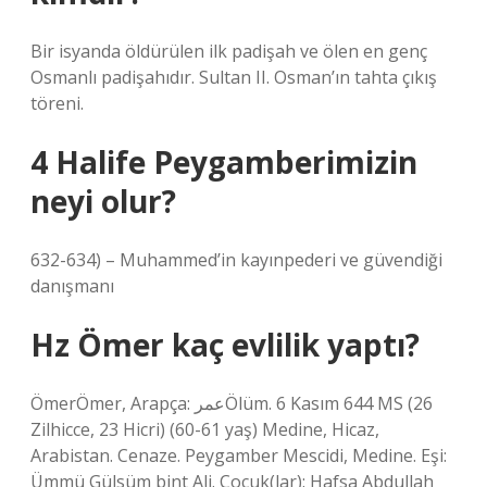
Bir isyanda öldürülen ilk padişah ve ölen en genç
Osmanlı padişahıdır. Sultan II. Osman’ın tahta çıkış
töreni.
4 Halife Peygamberimizin
neyi olur?
632-634) – Muhammed’in kayınpederi ve güvendiği
danışmanı
Hz Ömer kaç evlilik yaptı?
ÖmerÖmer, Arapça: عمرÖlüm. 6 Kasım 644 MS (26
Zilhicce, 23 Hicri) (60-61 yaş) Medine, Hicaz,
Arabistan. Cenaze. Peygamber Mescidi, Medine. Eşi:
Ümmü Gülsüm bint Ali. Çocuk(lar): Hafsa Abdullah