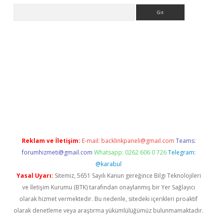
Arama
texper
Reklam ve İletişim:
E-mail:
backlinkpaneli@gmail.com
Teams:
forumhizmeti@gmail.com
Whatsapp: 0262 606 0 726
Telegram:
@karabul
Yasal Uyarı:
Sitemiz, 5651 Sayılı Kanun gereğince Bilgi Teknolojileri
ve İletişim Kurumu (BTK) tarafından onaylanmış bir Yer Sağlayıcı
olarak hizmet vermektedir. Bu nedenle, sitedeki içerikleri proaktif
olarak denetleme veya araştırma yükümlülüğümüz bulunmamaktadır.