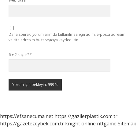
Web Sitesi
Daha sonraki yorumlarımda kullanılması için adım, e-posta adresim
ve site adresim bu tarayıcıya kaydedilsin.
6 + 2 kaçtır?
*
https://efsanecuma.net
https://gazilerplastik.com.tr
https://gazetezeybek.com.tr
knight online
nttgame
Sitemap