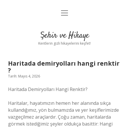
menüyü
Anasayfa
aç
Gizlilik Politikası
Şehir ve Hikaye
Yasal Uyarı
Kentlerin gizli hikayelerini keşfet!
Hakkımızda
Haritada demiryolları hangi renktir
?
Tarih: Mayıs 4, 2026
Haritada Demiryolları Hangi Renktir?
Haritalar, hayatımızın hemen her alanında sıkça
kullandığımız, yön bulmamızda ve yer keşiflerimizde
vazgeçilmez araçlardır. Çoğu zaman, haritalarda
görmek istediğimiz şeyler oldukça basittir: Hangi