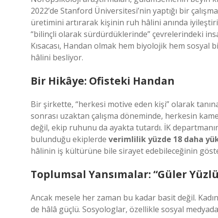
2022’de Stanford Üniversitesi’nin yaptığı bir çalışm
üretimini artırarak kişinin ruh hâlini anında iyileşt
“bilinçli olarak sürdürdüklerinde” çevrelerindeki ins
Kısacası, Handan olmak hem biyolojik hem sosyal bir
hâlini besliyor.
Bir Hikâye: Ofisteki Handan
Bir şirkette, “herkesi motive eden kişi” olarak tanı
sonrası uzaktan çalışma döneminde, herkesin kamera
değil, ekip ruhunu da ayakta tutardı. İK departma
bulunduğu ekiplerde
verimlilik yüzde 18 daha yü
hâlinin iş kültürüne bile sirayet edebileceğinin göst
Toplumsal Yansımalar: “Güler Yüzlü
Ancak mesele her zaman bu kadar basit değil. Kadın
de hâlâ güçlü. Sosyologlar, özellikle sosyal medya