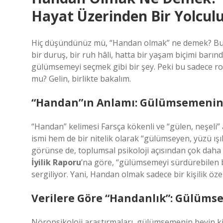
Hayat Üzerinden Bir Yolcul
Hiç düşündünüz mü, “Handan olmak” ne demek? Bu ifa
bir duruş, bir ruh hâli, hatta bir yaşam biçimi barı
gülümsemeyi seçmek gibi bir şey. Peki bu sadece roma
mu? Gelin, birlikte bakalım.
“Handan”ın Anlamı: Gülümsemenin 
“Handan” kelimesi Farsça kökenli ve “gülen, neşel
ismi hem de bir nitelik olarak “gülümseyen, yüzü ışık
görünse de, toplumsal psikoloji açısından çok daha 
İyilik Raporu
’na göre, “gülümsemeyi sürdürebilen b
sergiliyor. Yani, Handan olmak sadece bir kişilik özell
Verilere Göre “Handanlık”: Gülümse
Nöropsikoloji araştırmaları, gülümsemenin beyin k