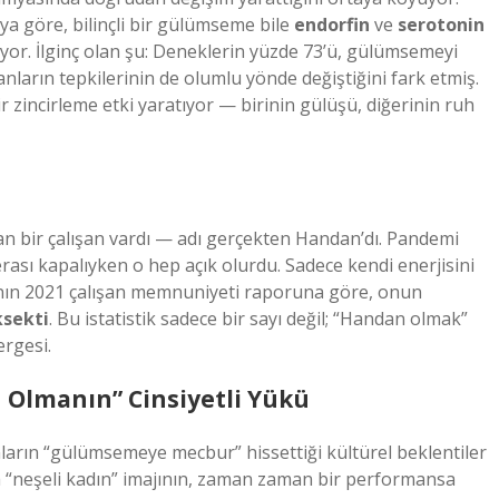
aya göre, bilinçli bir gülümseme bile
endorfin
ve
serotonin
iriyor. İlginç olan şu: Deneklerin yüzde 73’ü, gülümsemeyi
anların tepkilerinin de olumlu yönde değiştiğini fark etmiş.
 zincirleme etki yaratıyor — birinin gülüşü, diğerinin ruh
nan bir çalışan vardı — adı gerçekten Handan’dı. Pandemi
sı kapalıyken o hep açık olurdu. Sadece kendi enerjisini
nının 2021 çalışan memnuniyeti raporuna göre, onun
ksekti
. Bu istatistik sadece bir sayı değil; “Handan olmak”
ergesi.
 Olmanın” Cinsiyetli Yükü
ların “gülümsemeye mecbur” hissettiği kültürel beklentiler
da “neşeli kadın” imajının, zaman zaman bir performansa