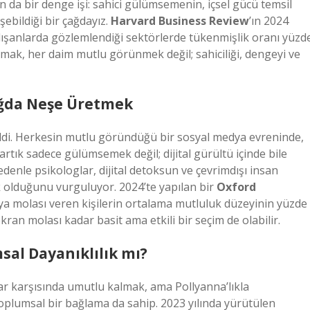
a bir denge işi: sahici gülümsemenin, içsel gücü temsil
ebildiği bir çağdayız.
Harvard Business Review
’ın 2024
lışanlarda gözlemlendiği sektörlerde tükenmişlik oranı yüzd
ak, her daim mutlu görünmek değil; sahiciliği, dengeyi ve
Çağda Neşe Üretmek
 geldi. Herkesin mutlu göründüğü bir sosyal medya evreninde,
rtık sadece gülümsemek değil; dijital gürültü içinde bile
denle psikologlar, dijital detoksun ve çevrimdışı insan
tik olduğunu vurguluyor. 2024’te yapılan bir
Oxford
ya molası veren kişilerin ortalama mutluluk düzeyinin yüzde
kran molası kadar basit ama etkili bir seçim de olabilir.
al Dayanıklılık mı?
ar karşısında umutlu kalmak, ama Pollyanna’lıkla
plumsal bir bağlama da sahip. 2023 yılında yürütülen