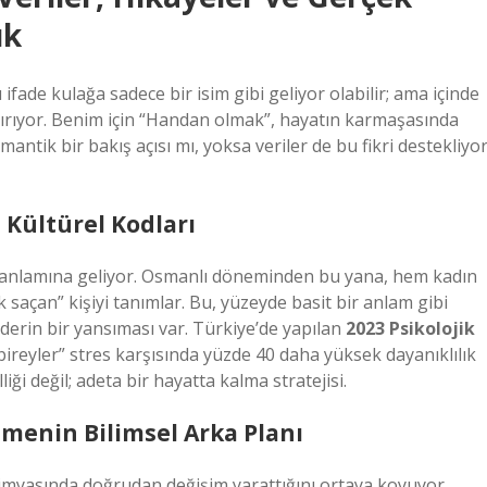
uk
de kulağa sadece bir isim gibi geliyor olabilir; ama içinde
ndırıyor. Benim için “Handan olmak”, hayatın karmaşasında
ntik bir bakış açısı mı, yoksa veriler de bu fikri destekliyo
Kültürel Kodları
i” anlamına geliyor. Osmanlı döneminden bu yana, hem kadın
 saçan” kişiyi tanımlar. Bu, yüzeyde basit bir anlam gibi
derin bir yansıması var. Türkiye’de yapılan
2023 Psikolojik
ireyler” stres karşısında yüzde 40 daha yüksek dayanıklılık
iği değil; adeta bir hayatta kalma stratejisi.
menin Bilimsel Arka Planı
imyasında doğrudan değişim yarattığını ortaya koyuyor.