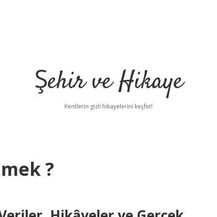
Şehir ve Hikaye
Kentlerin gizli hikayelerini keşfet!
emek ?
riler, Hikâyeler ve Gerçek