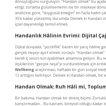
dönüştüğünü vurguluyor. “Handan olmak” bu açıdan d
ettiği; zorlama gülümsemenin ise bir maskeye dönüş
analizine göre, “duygusal emeğin” en fazla kadın ça
35’e kadar yükselmiş durumda. Demek ki Handan olm
içsel dayanıklılığı temsil etmek.
Handanlık Hâlinin Evrimi: Dijital 
Dijital dünyada, “pozitiflik” bazen bir yarış hâline
gerçek neşeyi ayırt etmek zorlaştı. “Handan olmak” a
kendi iç sesini koruyabilmek anlamına geliyor. Bu ne
ilişkilerinin “gerçek neşe”yi sürdürebilmek için kri
Wellbeing
araştırması, haftada bir gün sosyal med
12 arttığını belirtiyor. Demek ki Handan olmak, bir e
Handan Olmak: Ruh Hâli mi, Toplums
Bir bakıma, Handan olmak bir direnç biçimi. Zorlukl
karıştırmadan… Bu kavram, bireysel olduğu kadar to