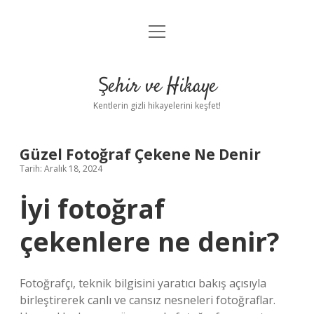
menüyü
Anasayfa
aç
Gizlilik Politikası
Şehir ve Hikaye
Yasal Uyarı
Kentlerin gizli hikayelerini keşfet!
Hakkımızda
Güzel Fotoğraf Çekene Ne Denir
Tarih: Aralık 18, 2024
İyi fotoğraf
çekenlere ne denir?
Fotoğrafçı, teknik bilgisini yaratıcı bakış açısıyla
birleştirerek canlı ve cansız nesneleri fotoğraflar.