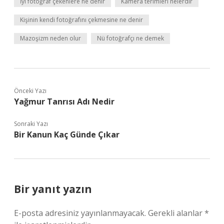
İyi fotoğraf çekenlere ne denir
Kamera terimleri nelerdir
Kişinin kendi fotoğrafını çekmesine ne denir
Mazoşizm neden olur
Nü fotoğrafçı ne demek
Önceki Yazı
Yağmur Tanrısı Adı Nedir
Sonraki Yazı
Bir Kanun Kaç Günde Çıkar
Bir yanıt yazın
E-posta adresiniz yayınlanmayacak.
Gerekli alanlar
*