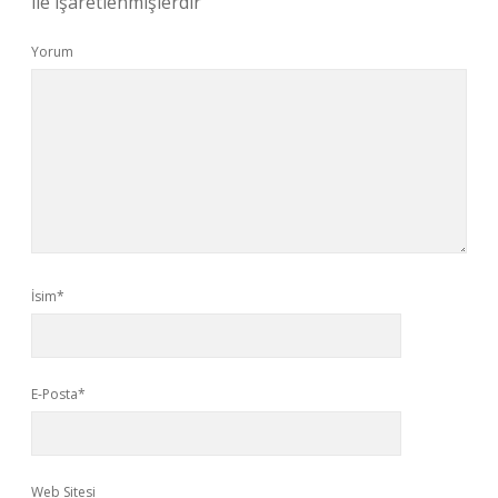
ile işaretlenmişlerdir
Yorum
İsim*
E-Posta*
Web Sitesi