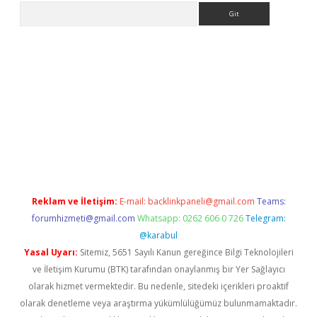
Arama
texper
Reklam ve İletişim:
E-mail:
backlinkpaneli@gmail.com
Teams:
forumhizmeti@gmail.com
Whatsapp: 0262 606 0 726
Telegram:
@karabul
Yasal Uyarı:
Sitemiz, 5651 Sayılı Kanun gereğince Bilgi Teknolojileri
ve İletişim Kurumu (BTK) tarafından onaylanmış bir Yer Sağlayıcı
olarak hizmet vermektedir. Bu nedenle, sitedeki içerikleri proaktif
olarak denetleme veya araştırma yükümlülüğümüz bulunmamaktadır.