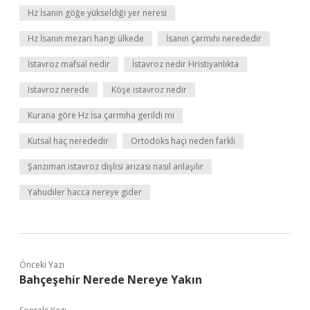
Hz İsanın göğe yükseldiği yer neresi
Hz İsanın mezarı hangi ülkede
İsanın çarmıhı nerededir
İstavroz mafsal nedir
İstavroz nedir Hristiyanlıkta
Istavroz nerede
Köşe istavroz nedir
Kurana göre Hz İsa çarmıha gerildi mi
Kutsal haç nerededir
Ortodoks haçı neden farklı
Şanzıman istavroz dişlisi arızası nasıl anlaşılır
Yahudiler hacca nereye gider
Önceki Yazı
Bahçeşehir Nerede Nereye Yakın