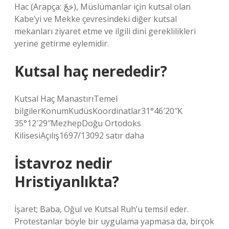
Hac (Arapça: حَجّ), Müslümanlar için kutsal olan
Kabe’yi ve Mekke çevresindeki diğer kutsal
mekanları ziyaret etme ve ilgili dini gereklilikleri
yerine getirme eylemidir.
Kutsal haç nerededir?
Kutsal Haç ManastırıTemel
bilgilerKonumKudüsKoordinatlar31°46′20″K
35°12′29″MezhepDoğu Ortodoks
KilisesiAçılış1697/13092 satır daha
İstavroz nedir
Hristiyanlıkta?
İşaret; Baba, Oğul ve Kutsal Ruh’u temsil eder.
Protestanlar böyle bir uygulama yapmasa da, birçok