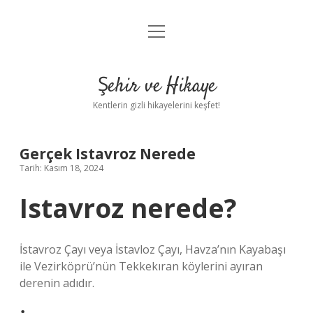
menüyü
Anasayfa
aç
Gizlilik Politikası
Şehir ve Hikaye
Yasal Uyarı
Kentlerin gizli hikayelerini keşfet!
Hakkımızda
Gerçek Istavroz Nerede
Tarih: Kasım 18, 2024
Istavroz nerede?
İstavroz Çayı veya İstavloz Çayı, Havza’nın Kayabaşı
ile Vezirköprü’nün Tekkekıran köylerini ayıran
derenin adıdır.