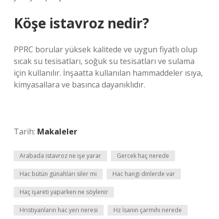
Köşe istavroz nedir?
PPRC borular yüksek kalitede ve uygun fiyatlı olup
sıcak su tesisatları, soğuk su tesisatları ve sulama
için kullanılır. İnşaatta kullanılan hammaddeler ısıya,
kimyasallara ve basınca dayanıklıdır.
Tarih:
Makaleler
Arabada istavroz ne işe yarar
Gercek haç nerede
Hac bütün günahları siler mi
Hac hangi dinlerde var
Haç işareti yaparken ne söylenir
Hristiyanların hac yeri neresi
Hz İsanın çarmıhı nerede