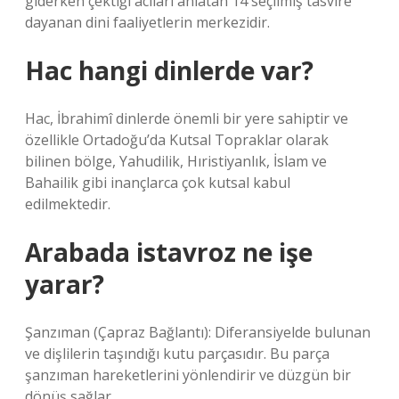
giderken çektiği acıları anlatan 14 seçilmiş tasvire
dayanan dini faaliyetlerin merkezidir.
Hac hangi dinlerde var?
Hac, İbrahimî dinlerde önemli bir yere sahiptir ve
özellikle Ortadoğu’da Kutsal Topraklar olarak
bilinen bölge, Yahudilik, Hıristiyanlık, İslam ve
Bahailik gibi inançlarca çok kutsal kabul
edilmektedir.
Arabada istavroz ne işe
yarar?
Şanzıman (Çapraz Bağlantı): Diferansiyelde bulunan
ve dişlilerin taşındığı kutu parçasıdır. Bu parça
şanzıman hareketlerini yönlendirir ve düzgün bir
dönüş sağlar.