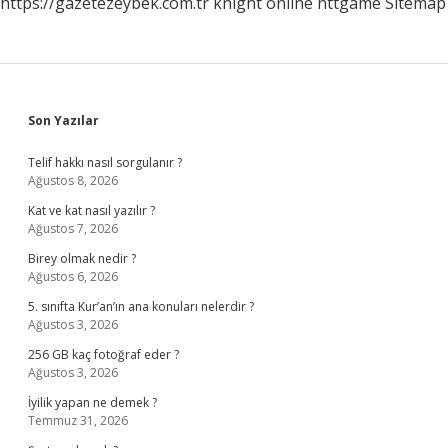
https://gazetezeybek.com.tr
knight online
nttgame
Sitemap
Sidebar
Son Yazılar
Telif hakkı nasıl sorgulanır ?
Ağustos 8, 2026
Kat ve kat nasıl yazılır ?
Ağustos 7, 2026
Birey olmak nedir ?
Ağustos 6, 2026
5. sınıfta Kur’an’ın ana konuları nelerdir ?
Ağustos 3, 2026
256 GB kaç fotoğraf eder ?
Ağustos 3, 2026
İyilik yapan ne demek ?
Temmuz 31, 2026