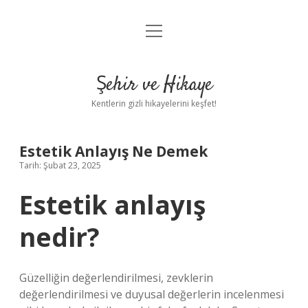
menüyü
Anasayfa
aç
Gizlilik Politikası
Şehir ve Hikaye
Yasal Uyarı
Kentlerin gizli hikayelerini keşfet!
Hakkımızda
Estetik Anlayış Ne Demek
Tarih: Şubat 23, 2025
Estetik anlayış
nedir?
Güzelliğin değerlendirilmesi, zevklerin
değerlendirilmesi ve duyusal değerlerin incelenmesi