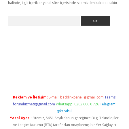
halinde, ilgili içerikler yasal süre içerisinde sitemizden kaldırılacaktır.
Arama
exper
Reklam ve İletişim:
E-mail:
backlinkpaneli@gmail.com
Teams:
forumhizmeti@gmail.com
Whatsapp: 0262 606 0 726
Telegram:
@karabul
Yasal Uyarı:
Sitemiz, 5651 Sayılı Kanun gereğince Bilgi Teknolojileri
ve İletişim Kurumu (BTK) tarafından onaylanmış bir Yer Sağlayıcı