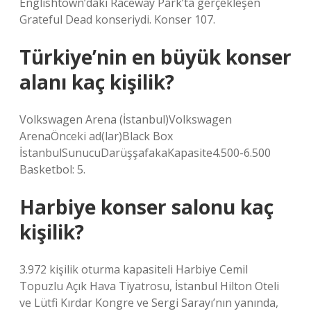
Englishtown’daki Raceway Park’ta gerçekleşen
Grateful Dead konseriydi. Konser 107.
Türkiye’nin en büyük konser
alanı kaç kişilik?
Volkswagen Arena (İstanbul)Volkswagen
ArenaÖnceki ad(lar)Black Box
İstanbulSunucuDarüşşafakaKapasite4.500-6.500
Basketbol: 5.
Harbiye konser salonu kaç
kişilik?
3.972 kişilik oturma kapasiteli Harbiye Cemil
Topuzlu Açık Hava Tiyatrosu, İstanbul Hilton Oteli
ve Lütfi Kırdar Kongre ve Sergi Sarayı’nın yanında,