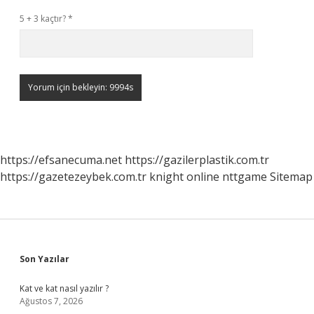
5 + 3 kaçtır?
*
https://efsanecuma.net
https://gazilerplastik.com.tr
https://gazetezeybek.com.tr
knight online
nttgame
Sitemap
Sidebar
Son Yazılar
Kat ve kat nasıl yazılır ?
Ağustos 7, 2026