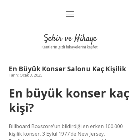
menüyü
Anasayfa
aç
Gizlilik Politikası
Şehir ve Hikaye
Yasal Uyarı
Kentlerin gizli hikayelerini keşfet!
Hakkımızda
En Büyük Konser Salonu Kaç Kişilik
Tarih: Ocak 3, 2025
En büyük konser kaç
kişi?
Billboard Boxscore’un bildirdiği en erken 100.000
kişilik konser, 3 Eylül 1977’de New Jersey,