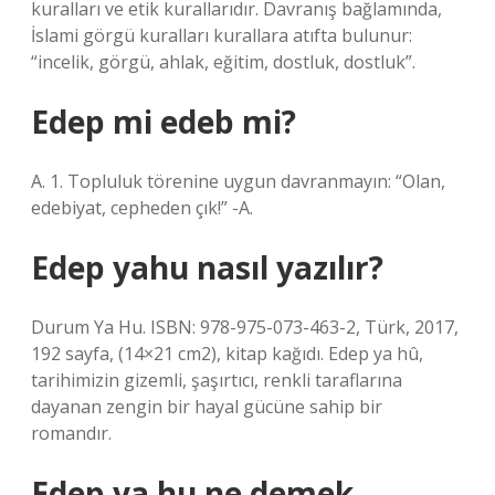
kuralları ve etik kurallarıdır. Davranış bağlamında,
İslami görgü kuralları kurallara atıfta bulunur:
“incelik, görgü, ahlak, eğitim, dostluk, dostluk”.
Edep mi edeb mi?
A. 1. Topluluk törenine uygun davranmayın: “Olan,
edebiyat, cepheden çık!” -A.
Edep yahu nasıl yazılır?
Durum Ya Hu. ISBN: 978-975-073-463-2, Türk, 2017,
192 sayfa, (14×21 cm2), kitap kağıdı. Edep ya hû,
tarihimizin gizemli, şaşırtıcı, renkli taraflarına
dayanan zengin bir hayal gücüne sahip bir
romandır.
Edep ya hu ne demek