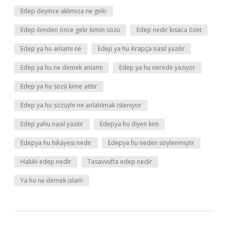
Edep deyince aklımıza ne gelir
Edep ilimden önce gelir kimin sözü
Edep nedir kısaca özet
Edep ya hu anlamı ne
Edep ya hu Arapça nasıl yazılır
Edep ya hu ne demek anlamı
Edep ya hu nerede yazıyor
Edep ya hu sözü kime aittir
Edep ya hu sözüyle ne anlatılmak isteniyor
Edep yahu nasıl yazılır
Edepya hu diyen kim
Edepya hu hikayesi nedir
Edepya hu neden söylenmiştir
Hakiki edep nedir
Tasavvufta edep nedir
Ya hu ne demek islam