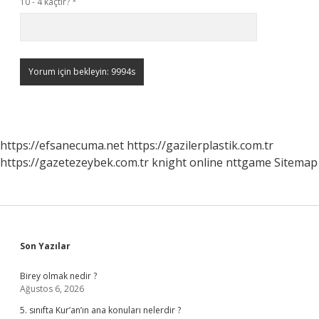
10 - 4 kaçtır?
*
https://efsanecuma.net
https://gazilerplastik.com.tr
https://gazetezeybek.com.tr
knight online
nttgame
Sitemap
Sidebar
Son Yazılar
Birey olmak nedir ?
Ağustos 6, 2026
5. sınıfta Kur’an’ın ana konuları nelerdir ?