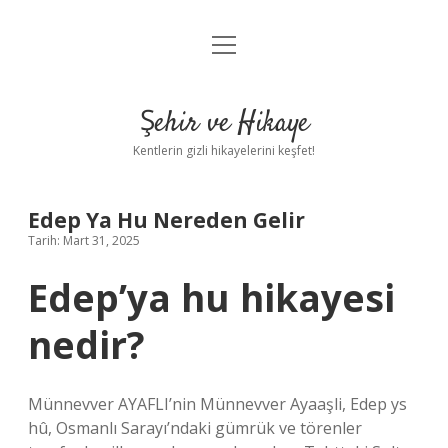
menüyü
Anasayfa
aç
Gizlilik Politikası
Şehir ve Hikaye
Yasal Uyarı
Kentlerin gizli hikayelerini keşfet!
Hakkımızda
Edep Ya Hu Nereden Gelir
Tarih: Mart 31, 2025
Edep’ya hu hikayesi
nedir?
Münnevver AYAFLI’nin Münnevver Ayaaşli, Edep ys
hû, Osmanlı Sarayı’ndaki gümrük ve törenler