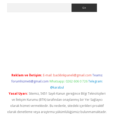
Arama
exper
Reklam ve İletişim:
E-mail:
backlinkpaneli@gmail.com
Teams:
forumhizmeti@gmail.com
Whatsapp: 0262 606 0 726
Telegram:
@karabul
Yasal Uyarı:
Sitemiz, 5651 Sayılı Kanun gereğince Bilgi Teknolojileri
ve İletişim Kurumu (BTK) tarafından onaylanmış bir Yer Sağlayıcı
olarak hizmet vermektedir. Bu nedenle, sitedeki içerikleri proaktif
olarak denetleme veya araştırma yükümlülüğümüz bulunmamaktadır.