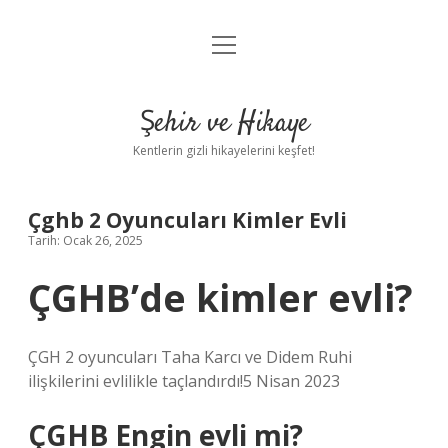
menüyü
Anasayfa
aç
Gizlilik Politikası
Şehir ve Hikaye
Yasal Uyarı
Kentlerin gizli hikayelerini keşfet!
Hakkımızda
Çghb 2 Oyuncuları Kimler Evli
Tarih: Ocak 26, 2025
ÇGHB’de kimler evli?
ÇGH 2 oyuncuları Taha Karcı ve Didem Ruhi
ilişkilerini evlilikle taçlandırdı!5 Nisan 2023
ÇGHB Engin evli mi?