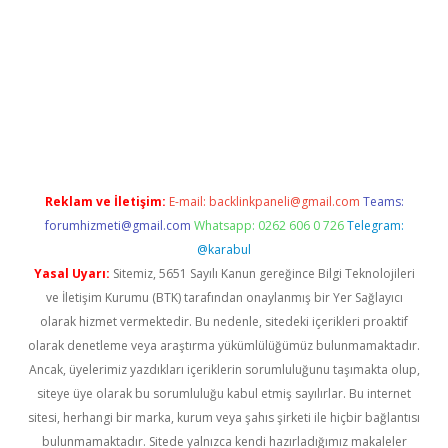
texper
Reklam ve İletişim:
E-mail:
backlinkpaneli@gmail.com
Teams:
forumhizmeti@gmail.com
Whatsapp: 0262 606 0 726
Telegram:
@karabul
Yasal Uyarı:
Sitemiz, 5651 Sayılı Kanun gereğince Bilgi Teknolojileri
ve İletişim Kurumu (BTK) tarafından onaylanmış bir Yer Sağlayıcı
olarak hizmet vermektedir. Bu nedenle, sitedeki içerikleri proaktif
olarak denetleme veya araştırma yükümlülüğümüz bulunmamaktadır.
Ancak, üyelerimiz yazdıkları içeriklerin sorumluluğunu taşımakta olup,
siteye üye olarak bu sorumluluğu kabul etmiş sayılırlar. Bu internet
sitesi, herhangi bir marka, kurum veya şahıs şirketi ile hiçbir bağlantısı
bulunmamaktadır. Sitede yalnızca kendi hazırladığımız makaleler