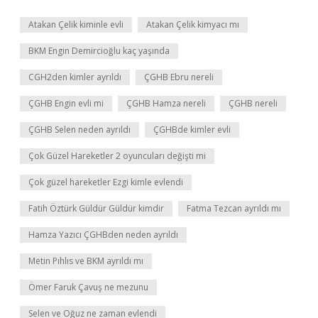
Atakan Çelik kiminle evli
Atakan Çelik kimyacı mı
BKM Engin Demircioğlu kaç yaşında
CGH2den kimler ayrıldı
ÇGHB Ebru nereli
ÇGHB Engin evli mi
ÇGHB Hamza nereli
ÇGHB nereli
ÇGHB Selen neden ayrıldı
ÇGHBde kimler evli
Çok Güzel Hareketler 2 oyuncuları değişti mi
Çok güzel hareketler Ezgi kimle evlendi
Fatih Öztürk Güldür Güldür kimdir
Fatma Tezcan ayrıldı mı
Hamza Yazıcı ÇGHBden neden ayrıldı
Metin Pıhlıs ve BKM ayrıldı mı
Ömer Faruk Çavuş ne mezunu
Selen ve Oğuz ne zaman evlendi