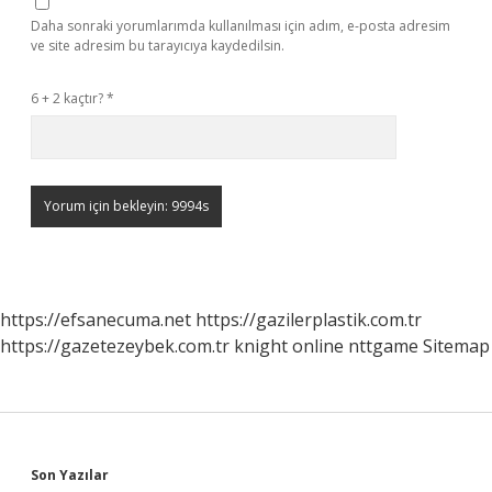
Daha sonraki yorumlarımda kullanılması için adım, e-posta adresim
ve site adresim bu tarayıcıya kaydedilsin.
6 + 2 kaçtır?
*
https://efsanecuma.net
https://gazilerplastik.com.tr
https://gazetezeybek.com.tr
knight online
nttgame
Sitemap
Sidebar
Son Yazılar