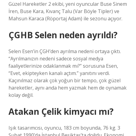
Güzel Hareketler 2 ekibi, yeni oyuncular Buse Sinem
İren, Buse Kara, Kıvanç Talu (Var Böyle Tipler) ve
Mahsun Karaca (Röportaj Adam) ile sezonu açıyor.
ÇGHB Selen neden ayrıldı?
Selen Esen’in ÇGH’den ayrılma nedeni ortaya çıktı.
“Ayrılmanızın nedeni sadece sosyal medya
faaliyetlerinize odaklanmak mı?” sorusuna Esen,
“Evet, ekipteyken kanalı açtım.” yanıtını verdi.
Kaçınılmaz olarak çok yoğun bir tempo, çok güzel
hareketler, aynı anda hem yazmak hem de oynamak
kolay değil.
Atakan Çelik kimyacı mı?
Işık tasarımcısı, oyuncu, 183 cm boyunda, 76 kg. 3
Şubat 1990’da İstanbul Beşiktaş’ta doğdu. Ekonomi