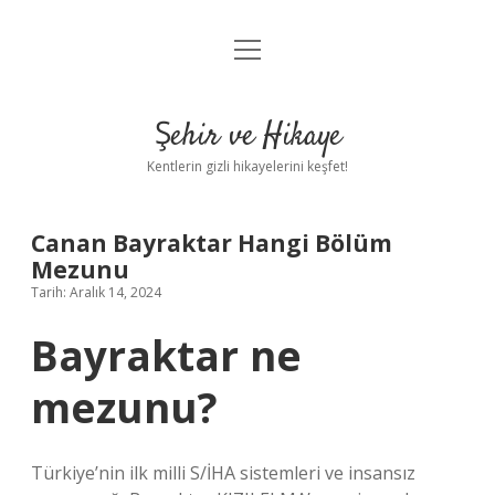
menüyü
Anasayfa
aç
Gizlilik Politikası
Şehir ve Hikaye
Yasal Uyarı
Kentlerin gizli hikayelerini keşfet!
Hakkımızda
Canan Bayraktar Hangi Bölüm
Mezunu
Tarih: Aralık 14, 2024
Bayraktar ne
mezunu?
Türkiye’nin ilk milli S/İHA sistemleri ve insansız