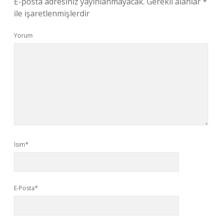
E-posta adresiniz yayınlanmayacak.
Gerekli alanlar
*
ile işaretlenmişlerdir
Yorum
İsim*
E-Posta*