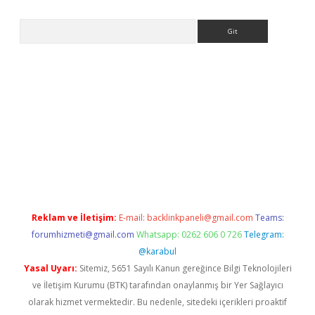
Arama
exper
Reklam ve İletişim:
E-mail:
backlinkpaneli@gmail.com
Teams:
forumhizmeti@gmail.com
Whatsapp: 0262 606 0 726
Telegram:
@karabul
Yasal Uyarı:
Sitemiz, 5651 Sayılı Kanun gereğince Bilgi Teknolojileri
ve İletişim Kurumu (BTK) tarafından onaylanmış bir Yer Sağlayıcı
olarak hizmet vermektedir. Bu nedenle, sitedeki içerikleri proaktif