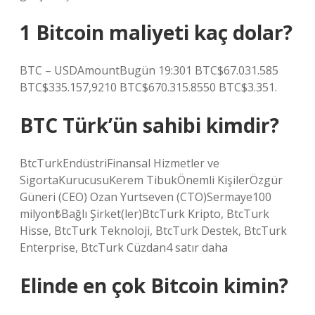
1 Bitcoin maliyeti kaç dolar?
BTC – USDAmountBugün 19:301 BTC$67.031.585
BTC$335.157,9210 BTC$670.315.8550 BTC$3.351.
BTC Türk’ün sahibi kimdir?
BtcTurkEndüstriFinansal Hizmetler ve
SigortaKurucusuKerem TibukÖnemli KişilerÖzgür
Güneri (CEO) Ozan Yurtseven (CTO)Sermaye100
milyon₺Bağlı Şirket(ler)BtcTurk Kripto, BtcTurk
Hisse, BtcTurk Teknoloji, BtcTurk Destek, BtcTurk
Enterprise, BtcTurk Cüzdan4 satır daha
Elinde en çok Bitcoin kimin?