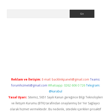
Arama
texper
Reklam ve İletişim:
E-mail:
backlinkpaneli@gmail.com
Teams:
forumhizmeti@gmail.com
Whatsapp: 0262 606 0 726
Telegram:
@karabul
Yasal Uyarı:
Sitemiz, 5651 Sayılı Kanun gereğince Bilgi Teknolojileri
ve İletişim Kurumu (BTK) tarafından onaylanmış bir Yer Sağlayıcı
olarak hizmet vermektedir. Bu nedenle, sitedeki içerikleri proaktif