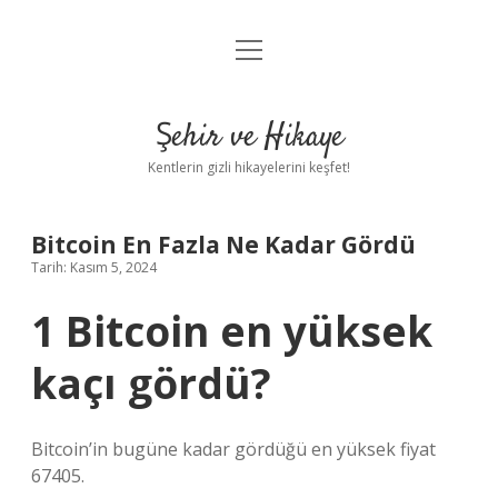
menüyü
Anasayfa
aç
Gizlilik Politikası
Şehir ve Hikaye
Yasal Uyarı
Kentlerin gizli hikayelerini keşfet!
Hakkımızda
Bitcoin En Fazla Ne Kadar Gördü
Tarih: Kasım 5, 2024
1 Bitcoin en yüksek
kaçı gördü?
Bitcoin’in bugüne kadar gördüğü en yüksek fiyat
67405.