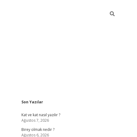
Sidebar
Son Yazılar
betexper
Kat ve kat nasıl yazılır ?
Ağustos 7, 2026
Birey olmak nedir ?
Ağustos 6, 2026