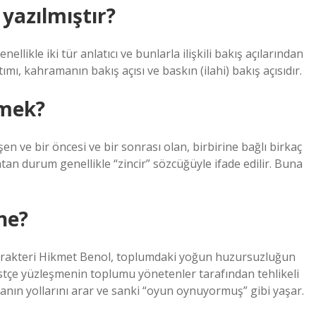
yazılmıştır?
llikle iki tür anlatıcı ve bunlarla ilişkili bakış açılarından
ımı, kahramanın bakış açısı ve baskın (ilahi) bakış açısıdır.
emek?
şen ve bir öncesi ve bir sonrası olan, birbirine bağlı birkaç
atan durum genellikle “zincir” sözcüğüyle ifade edilir. Buna
ne?
karakteri Hikmet Benol, toplumdaki yoğun huzursuzluğun
üstçe yüzleşmenin toplumu yönetenler tarafından tehlikeli
ın yollarını arar ve sanki “oyun oynuyormuş” gibi yaşar.