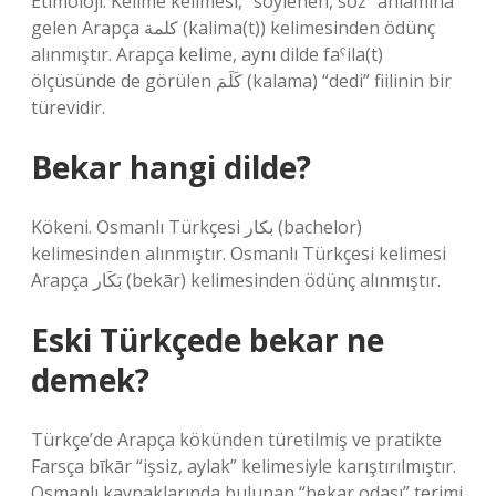
Etimoloji. Kelime kelimesi, “söylenen, söz” anlamına
gelen Arapça كلمة (kalima(t)) kelimesinden ödünç
alınmıştır. Arapça kelime, aynı dilde faˁila(t)
ölçüsünde de görülen كَلَمَ (kalama) “dedi” fiilinin bir
türevidir.
Bekar hangi dilde?
Kökeni. Osmanlı Türkçesi بكار‎ (bachelor)
kelimesinden alınmıştır. Osmanlı Türkçesi kelimesi
Arapça بَكَار‎ (bekār) kelimesinden ödünç alınmıştır.
Eski Türkçede bekar ne
demek?
Türkçe’de Arapça kökünden türetilmiş ve pratikte
Farsça bīkār “işsiz, aylak” kelimesiyle karıştırılmıştır.
Osmanlı kaynaklarında bulunan “bekar odası” terimi