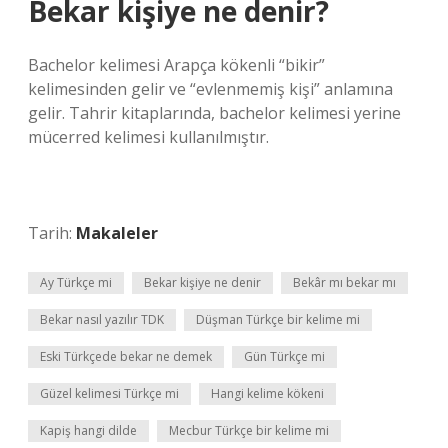
Bekar kişiye ne denir?
Bachelor kelimesi Arapça kökenli “bikir”
kelimesinden gelir ve “evlenmemiş kişi” anlamına
gelir. Tahrir kitaplarında, bachelor kelimesi yerine
mücerred kelimesi kullanılmıştır.
Tarih:
Makaleler
Ay Türkçe mi
Bekar kişiye ne denir
Bekâr mı bekar mı
Bekar nasıl yazılır TDK
Düşman Türkçe bir kelime mi
Eski Türkçede bekar ne demek
Gün Türkçe mi
Güzel kelimesi Türkçe mi
Hangi kelime kökeni
Kapiş hangi dilde
Mecbur Türkçe bir kelime mi