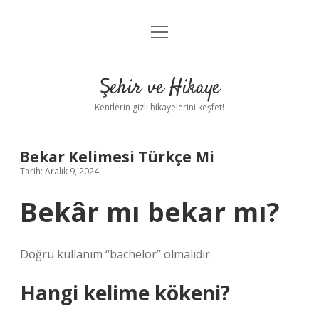
menüyü
Anasayfa
aç
Gizlilik Politikası
Şehir ve Hikaye
Yasal Uyarı
Kentlerin gizli hikayelerini keşfet!
Hakkımızda
Bekar Kelimesi Türkçe Mi
Tarih: Aralık 9, 2024
Bekâr mı bekar mı?
Doğru kullanım “bachelor” olmalıdır.
Hangi kelime kökeni?