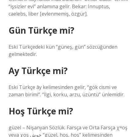
“işsizler evi” anlamına gelir. Bekar: Innuptus,
caelebs, liber [evlenmemiş, özgür].
Gün Türkçe mi?
Eski Türkçedeki kün “güneş, gün” sözcüğünden
gelmektedir.
Ay Türkçe mi?
Eski Türkçe āy kelimesinden gelir, “gök cismi ve
zaman birimi”. “İlgi, korku, arzu, üzüntü” ünlemidir.
Hoş Türkçe mi?
güzel – Nişanyan Sözlük. Farsça ve Orta Farsça χʷoş
veya χoş خوش “güzel, hoş, hoş” kelimesinden