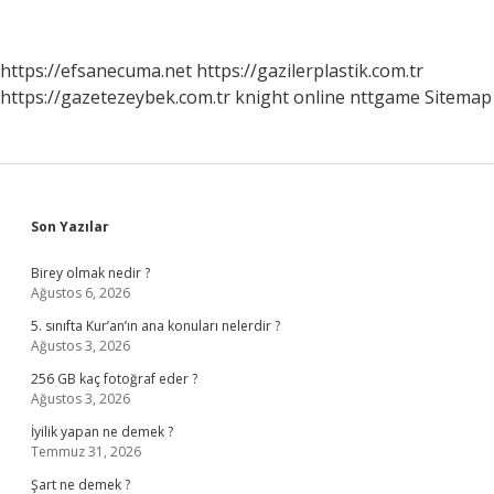
https://efsanecuma.net
https://gazilerplastik.com.tr
https://gazetezeybek.com.tr
knight online
nttgame
Sitemap
Sidebar
Son Yazılar
Birey olmak nedir ?
Ağustos 6, 2026
5. sınıfta Kur’an’ın ana konuları nelerdir ?
Ağustos 3, 2026
256 GB kaç fotoğraf eder ?
Ağustos 3, 2026
İyilik yapan ne demek ?
Temmuz 31, 2026
Şart ne demek ?