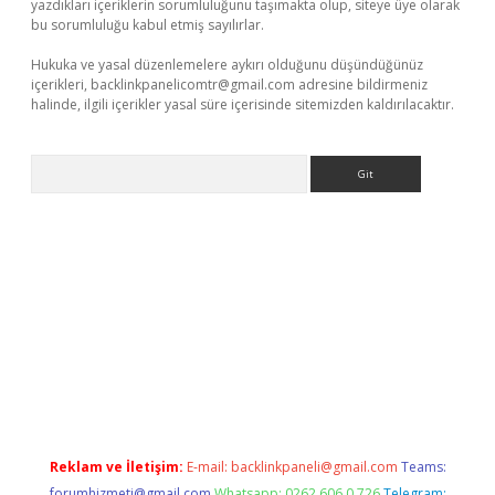
yazdıkları içeriklerin sorumluluğunu taşımakta olup, siteye üye olarak
bu sorumluluğu kabul etmiş sayılırlar.
Hukuka ve yasal düzenlemelere aykırı olduğunu düşündüğünüz
içerikleri,
backlinkpanelicomtr@gmail.com
adresine bildirmeniz
halinde, ilgili içerikler yasal süre içerisinde sitemizden kaldırılacaktır.
Arama
exper
Reklam ve İletişim:
E-mail:
backlinkpaneli@gmail.com
Teams:
forumhizmeti@gmail.com
Whatsapp: 0262 606 0 726
Telegram: