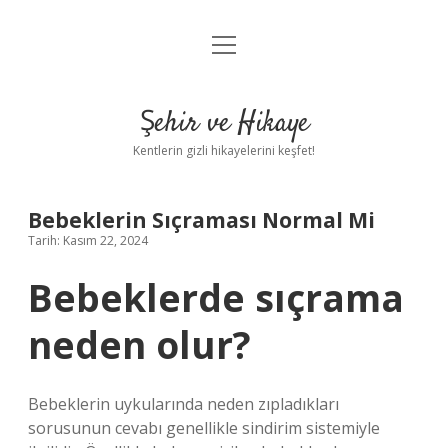
menüyü
Anasayfa
aç
Gizlilik Politikası
Şehir ve Hikaye
Yasal Uyarı
Kentlerin gizli hikayelerini keşfet!
Hakkımızda
Bebeklerin Sıçraması Normal Mi
Tarih: Kasım 22, 2024
Bebeklerde sıçrama
neden olur?
Bebeklerin uykularında neden zıpladıkları
sorusunun cevabı genellikle sindirim sistemiyle