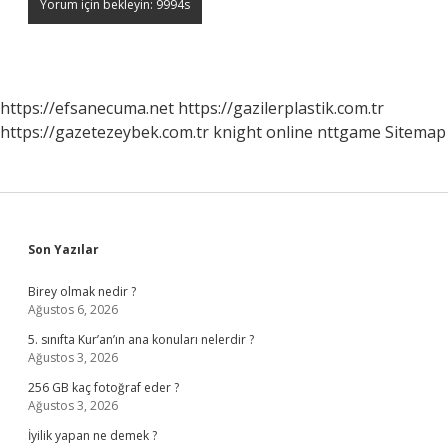
https://efsanecuma.net
https://gazilerplastik.com.tr
https://gazetezeybek.com.tr
knight online
nttgame
Sitemap
Sidebar
Son Yazılar
Birey olmak nedir ?
Ağustos 6, 2026
5. sınıfta Kur’an’ın ana konuları nelerdir ?
Ağustos 3, 2026
256 GB kaç fotoğraf eder ?
Ağustos 3, 2026
İyilik yapan ne demek ?