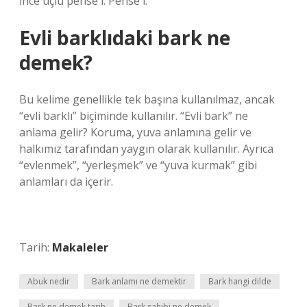
İnce uçlu pense i. Pense i.
Evli barklıdaki bark ne
demek?
Bu kelime genellikle tek başına kullanılmaz, ancak
“evli barklı” biçiminde kullanılır. “Evli bark” ne
anlama gelir? Koruma, yuva anlamına gelir ve
halkımız tarafından yaygın olarak kullanılır. Ayrıca
“evlenmek”, “yerleşmek” ve “yuva kurmak” gibi
anlamları da içerir.
Tarih:
Makaleler
Abuk nedir
Bark anlamı ne demektir
Bark hangi dilde
Bark ne demek tarih
Bark sahibi ne demek