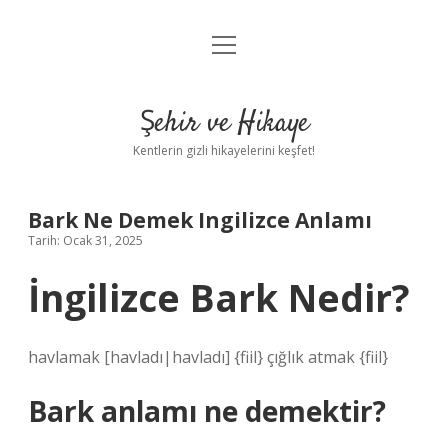
menüyü
Anasayfa
aç
Gizlilik Politikası
Şehir ve Hikaye
Yasal Uyarı
Kentlerin gizli hikayelerini keşfet!
Hakkımızda
Bark Ne Demek Ingilizce Anlamı
Tarih: Ocak 31, 2025
İngilizce Bark Nedir?
havlamak [havladı|havladı] {fiil} çığlık atmak {fiil}
Bark anlamı ne demektir?