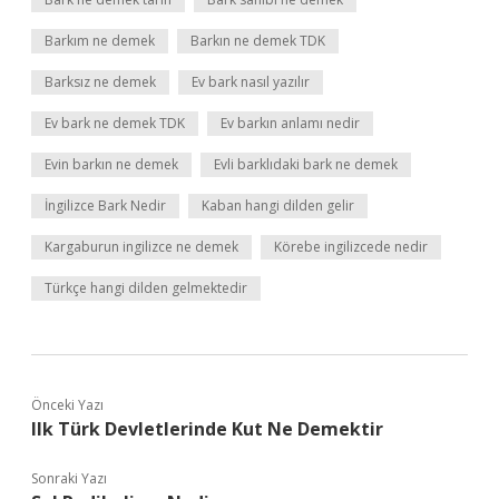
Barkım ne demek
Barkın ne demek TDK
Barksız ne demek
Ev bark nasıl yazılır
Ev bark ne demek TDK
Ev barkın anlamı nedir
Evin barkın ne demek
Evli barklıdaki bark ne demek
İngilizce Bark Nedir
Kaban hangi dilden gelir
Kargaburun ingilizce ne demek
Körebe ingilizcede nedir
Türkçe hangi dilden gelmektedir
Önceki Yazı
Ilk Türk Devletlerinde Kut Ne Demektir
Sonraki Yazı