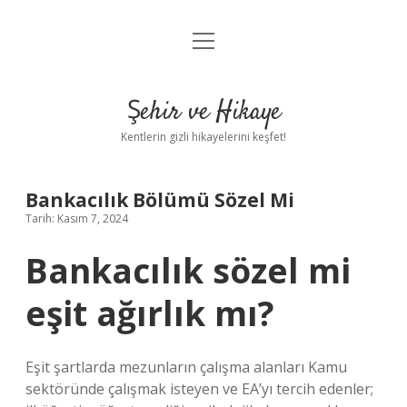
menüyü
Anasayfa
aç
Gizlilik Politikası
Şehir ve Hikaye
Yasal Uyarı
Kentlerin gizli hikayelerini keşfet!
Hakkımızda
Bankacılık Bölümü Sözel Mi
Tarih: Kasım 7, 2024
Bankacılık sözel mi
eşit ağırlık mı?
Eşit şartlarda mezunların çalışma alanları Kamu
sektöründe çalışmak isteyen ve EA’yı tercih edenler;