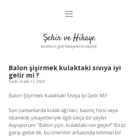
menüyü
Anasayfa
aç
Gizlilik Politikası
Şehir ve Hikaye
Yasal Uyarı
Kentlerin gizli hikayelerini keşfet!
Hakkımızda
Balon şişirmek kulaktaki sıvıya iyi
gelir mi ?
Tarih: Aralık 17, 2025
Balon Şişirmek Kulaktaki Sıvıya İyi Gelir Mi?
Son zamanlarda kulak ağrıları, basınç hissi veya
tıkanıklık şikayetleriyle ilgili sıkça bir şeyler
duyuyorum: “Balon şişir, kulaktaki sıvı geçer!” Biraz
garip gelse de, bu önerinin arkasında bilimsel bir