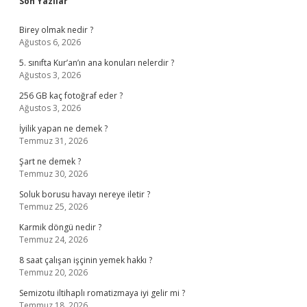
Sidebar
Son Yazılar
Birey olmak nedir ?
Ağustos 6, 2026
5. sınıfta Kur’an’ın ana konuları nelerdir ?
Ağustos 3, 2026
256 GB kaç fotoğraf eder ?
Ağustos 3, 2026
İyilik yapan ne demek ?
Temmuz 31, 2026
Şart ne demek ?
Temmuz 30, 2026
Soluk borusu havayı nereye iletir ?
Temmuz 25, 2026
Karmik döngü nedir ?
Temmuz 24, 2026
8 saat çalışan işçinin yemek hakkı ?
Temmuz 20, 2026
Semizotu iltihaplı romatizmaya iyi gelir mi ?
Temmuz 18, 2026