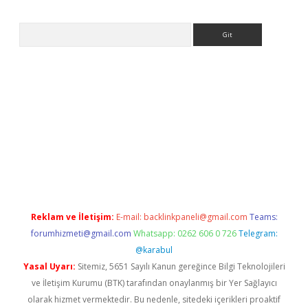
Arama
exper
Reklam ve İletişim:
E-mail:
backlinkpaneli@gmail.com
Teams:
forumhizmeti@gmail.com
Whatsapp: 0262 606 0 726
Telegram:
@karabul
Yasal Uyarı:
Sitemiz, 5651 Sayılı Kanun gereğince Bilgi Teknolojileri
ve İletişim Kurumu (BTK) tarafından onaylanmış bir Yer Sağlayıcı
olarak hizmet vermektedir. Bu nedenle, sitedeki içerikleri proaktif