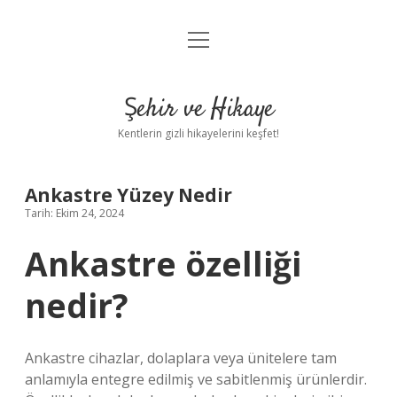
menüyü
Anasayfa
aç
Gizlilik Politikası
Şehir ve Hikaye
Yasal Uyarı
Kentlerin gizli hikayelerini keşfet!
Hakkımızda
Ankastre Yüzey Nedir
Tarih: Ekim 24, 2024
Ankastre özelliği
nedir?
Ankastre cihazlar, dolaplara veya ünitelere tam
anlamıyla entegre edilmiş ve sabitlenmiş ürünlerdir.