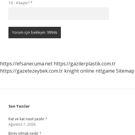
10 - 4 kaçtır?
*
https://efsanecuma.net
https://gazilerplastik.com.tr
https://gazetezeybek.com.tr
knight online
nttgame
Sitemap
Sidebar
Son Yazılar
Kat ve kat nasıl yazılır ?
Ağustos 7, 2026
Birey olmak nedir ?