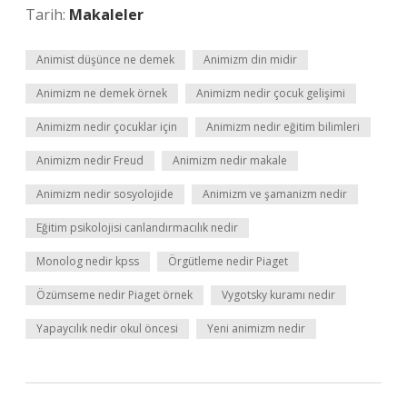
Tarih:
Makaleler
Animist düşünce ne demek
Animizm din midir
Animizm ne demek örnek
Animizm nedir çocuk gelişimi
Animizm nedir çocuklar için
Animizm nedir eğitim bilimleri
Animizm nedir Freud
Animizm nedir makale
Animizm nedir sosyolojide
Animizm ve şamanizm nedir
Eğitim psikolojisi canlandırmacılık nedir
Monolog nedir kpss
Örgütleme nedir Piaget
Özümseme nedir Piaget örnek
Vygotsky kuramı nedir
Yapaycılık nedir okul öncesi
Yeni animizm nedir