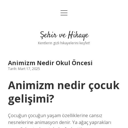
menüyü
Anasayfa
aç
Gizlilik Politikası
Şehir ve Hikaye
Yasal Uyarı
Kentlerin gizli hikayelerini keşfet!
Hakkımızda
Animizm Nedir Okul Öncesi
Tarih: Mart 17, 2025
Animizm nedir çocuk
gelişimi?
Çocuğun çocuğun yaşam özelliklerine cansız
nesnelerine animasyon denir. Ya ağaç yaprakları