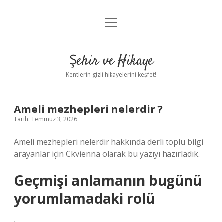
menüyü
Anasayfa
aç
Gizlilik Politikası
Şehir ve Hikaye
Yasal Uyarı
Kentlerin gizli hikayelerini keşfet!
Hakkımızda
Ameli mezhepleri nelerdir ?
Tarih: Temmuz 3, 2026
Ameli mezhepleri nelerdir hakkında derli toplu bilgi
arayanlar için Ckvienna olarak bu yazıyı hazırladık.
Geçmişi anlamanın bugünü
yorumlamadaki rolü