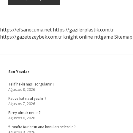
https://efsanecuma.net
https://gazilerplastik.com.tr
https://gazetezeybek.com.tr
knight online
nttgame
Sitemap
Sidebar
Son Yazılar
Telif hakkı nasıl sorgulanır ?
Ağustos 8, 2026
Kat ve kat nasıl yazılır ?
Ağustos 7, 2026
Birey olmak nedir ?
Ağustos 6, 2026
5. sınıfta Kur’an’ın ana konuları nelerdir ?
Ağustos 3, 2026