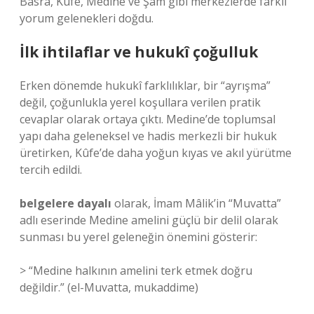
Basra, Kûfe, Medine ve Şam gibi merkezlerde farklı
yorum gelenekleri doğdu.
İlk ihtilaflar ve hukukî çoğulluk
Erken dönemde hukukî farklılıklar, bir “ayrışma”
değil, çoğunlukla yerel koşullara verilen pratik
cevaplar olarak ortaya çıktı. Medine’de toplumsal
yapı daha geleneksel ve hadis merkezli bir hukuk
üretirken, Kûfe’de daha yoğun kıyas ve akıl yürütme
tercih edildi.
belgelere dayalı
olarak, İmam Mâlik’in “Muvatta”
adlı eserinde Medine amelini güçlü bir delil olarak
sunması bu yerel geleneğin önemini gösterir:
> “Medine halkının amelini terk etmek doğru
değildir.” (el-Muvatta, mukaddime)