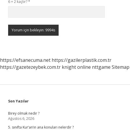
6 + 2 kaçtır?
*
https://efsanecuma.net
https://gazilerplastik.com.tr
https://gazetezeybek.com.tr
knight online
nttgame
Sitemap
Sidebar
Son Yazılar
Birey olmak nedir ?
Ağustos 6, 2026
5. sınıfta Kur’an’ın ana konuları nelerdir ?