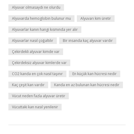
Alyuvar olmasaydı ne olurdu
Alyuvarda hemoglobin bulunur mu
Alyuvarı kim üretir
Alyuvarlar kanın hangi kısmında yer alır
Alyuvarlar nasıl çoğaltılır
Bir insanda kaç alyuvar vardır
Çekirdekli alyuvar kimde var
Çekirdeksiz alyuvar kimlerde var
CO2 kanda en çok nasıl taşınır
En küçük kan hücresi nedir
Kaç çeşit kan vardır
Kanda en az bulunan kan hücresi nedir
Vücut neden fazla alyuvar üretir
Vücuttaki kan nasıl yenilenir