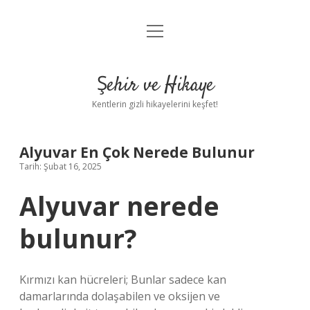
menüyü
Anasayfa
aç
Gizlilik Politikası
Şehir ve Hikaye
Yasal Uyarı
Kentlerin gizli hikayelerini keşfet!
Hakkımızda
Alyuvar En Çok Nerede Bulunur
Tarih: Şubat 16, 2025
Alyuvar nerede
bulunur?
Kırmızı kan hücreleri; Bunlar sadece kan
damarlarında dolaşabilen ve oksijen ve