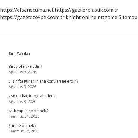
https://efsanecuma.net
https://gazilerplastik.com.tr
https://gazetezeybek.com.tr
knight online
nttgame
Sitemap
Sidebar
Son Yazılar
Birey olmak nedir ?
Ağustos 6, 2026
5. sınıfta Kur’an’ın ana konuları nelerdir ?
Ağustos 3, 2026
256 GB kaç fotoğraf eder ?
Ağustos 3, 2026
İyilik yapan ne demek ?
Temmuz 31, 2026
Şart ne demek ?
Temmuz 30, 2026