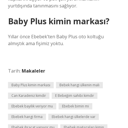
yurtdışında tanınmasını sağlıyor.
Baby Plus kimin markası?
Yıllar önce Ebebek’ten Baby Plus oto koltuğu
almıştık ama fişimiz yoktu.
Tarih:
Makaleler
Baby Plus kimin markası
Bebek hangi ülkenin malı
Can Karadeniz kimdir
E Bebeğim sahibi kimdir
Ebebek bayilik veriyor mu
Ebebek bimin mi
Ebebek hangi firma
Ebebek hangi ülkelerde var
Ebebek ihracat yapıyor mu
Ebebek mağazaları kimin