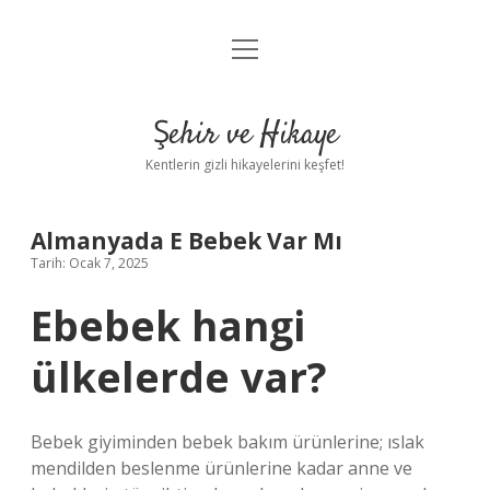
menüyü
Anasayfa
aç
Gizlilik Politikası
Şehir ve Hikaye
Yasal Uyarı
Kentlerin gizli hikayelerini keşfet!
Hakkımızda
Almanyada E Bebek Var Mı
Tarih: Ocak 7, 2025
Ebebek hangi
ülkelerde var?
Bebek giyiminden bebek bakım ürünlerine; ıslak
mendilden beslenme ürünlerine kadar anne ve