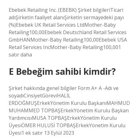
Ebebek Retailing Inc. (EBEBK) Şirket bilgileriTicari
adıŞirketin faaliyet alanıŞirketin sermayedeki payı
(%)Ebebek UK Retail Services LtdMother-Baby
Retailing100,00Ebebek Deutschland Retail Services
GmbHANMother-Baby Retailing100,00Ebebek USA
Retail Services IncMother-Baby Retailing100,001
satır daha
E Bebeğim sahibi kimdir?
Şirket hakkında genel bilgiler Form A+ A -Adı ve
soyadıCinsiyetGöreviHALİL
ERDOĞMUŞErkekYönetim Kurulu BaşkanıMAHMUD
MUHAMMED TOPBAŞErkekYönetim Kurulu Başkan
YardımcısıMUSA TOPBAŞErkekYönetim Kurulu
ÜyesiÖMER HULUSİ TOPBAŞErkekYönetim Kurulu
Üyesi1 ek satır 13 Eylül 2023