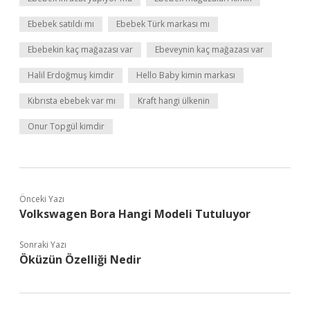
Ebebek satıldı mı
Ebebek Türk markası mı
Ebebekin kaç mağazası var
Ebeveynin kaç mağazası var
Halil Erdoğmuş kimdir
Hello Baby kimin markası
Kıbrısta ebebek var mı
Kraft hangi ülkenin
Onur Topgül kimdir
Önceki Yazı
Volkswagen Bora Hangi Modeli Tutuluyor
Sonraki Yazı
Öküzün Özelliği Nedir