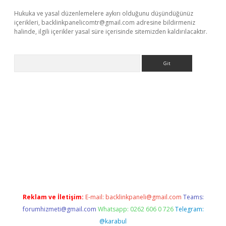
Hukuka ve yasal düzenlemelere aykırı olduğunu düşündüğünüz
içerikleri,
backlinkpanelicomtr@gmail.com
adresine bildirmeniz
halinde, ilgili içerikler yasal süre içerisinde sitemizden kaldırılacaktır.
Arama
texper
Reklam ve İletişim:
E-mail:
backlinkpaneli@gmail.com
Teams:
forumhizmeti@gmail.com
Whatsapp: 0262 606 0 726
Telegram:
@karabul