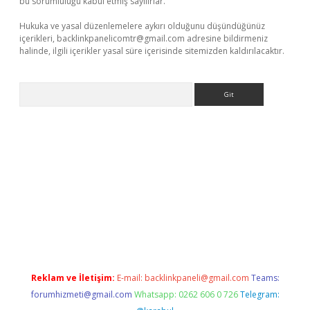
bu sorumluluğu kabul etmiş sayılırlar.
Hukuka ve yasal düzenlemelere aykırı olduğunu düşündüğünüz
içerikleri,
backlinkpanelicomtr@gmail.com
adresine bildirmeniz
halinde, ilgili içerikler yasal süre içerisinde sitemizden kaldırılacaktır.
Arama
exper
Reklam ve İletişim:
E-mail:
backlinkpaneli@gmail.com
Teams:
forumhizmeti@gmail.com
Whatsapp: 0262 606 0 726
Telegram: