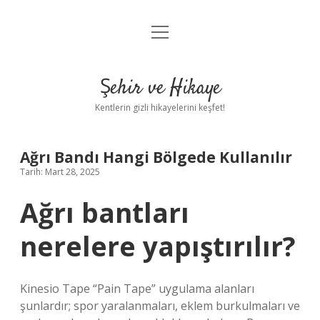
menüyü
Anasayfa
aç
Gizlilik Politikası
Şehir ve Hikaye
Yasal Uyarı
Kentlerin gizli hikayelerini keşfet!
Hakkımızda
Ağrı Bandı Hangi Bölgede Kullanılır
Tarih: Mart 28, 2025
Ağrı bantları
nerelere yapıştırılır?
Kinesio Tape “Pain Tape” uygulama alanları
şunlardır; spor yaralanmaları, eklem burkulmaları ve