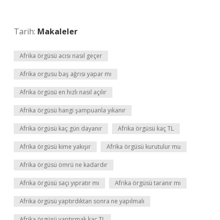
Tarih:
Makaleler
Afrika örgüsü acısı nasıl geçer
Afrika orgusu baş ağrısı yapar mı
Afrika örgüsü en hızlı nasıl açılır
Afrika örgüsü hangi şampuanla yıkanır
Afrika örgüsü kaç gün dayanır
Afrika örgüsü kaç TL
Afrika örgüsü kime yakışır
Afrika örgüsü kurutulur mu
Afrika örgüsü ömrü ne kadardır
Afrika örgüsü saçı yıpratır mı
Afrika örgüsü taranır mı
Afrika örgüsü yaptırdıktan sonra ne yapılmalı
Afrika örgüsü yaptırmak kaç TL