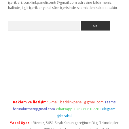
içerikleri,
backlinkpanelicomtr@gmail.com
adresine bildirmeniz
halinde, ilgili içerikler yasal süre içerisinde sitemizden kaldırılacaktır.
Arama
exper
Reklam ve İletişim:
E-mail:
backlinkpaneli@gmail.com
Teams:
forumhizmeti@gmail.com
Whatsapp: 0262 606 0 726
Telegram:
@karabul
Yasal Uyarı:
Sitemiz, 5651 Sayılı Kanun gereğince Bilgi Teknolojileri