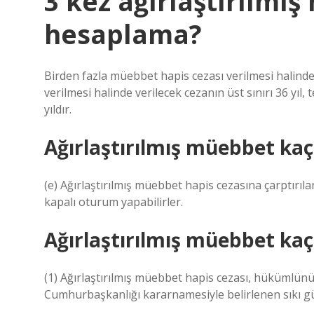
3 kez ağırlaştırılmış
hesaplama?
Birden fazla müebbet hapis cezası verilmesi halinde 
verilmesi halinde verilecek cezanın üst sınırı 36 yıl,
yıldır.
Ağırlaştırılmış müebbet kaç
(e) Ağırlaştırılmış müebbet hapis cezasına çarptırıl
kapalı oturum yapabilirler.
Ağırlaştırılmış müebbet kaç
(1) Ağırlaştırılmış müebbet hapis cezası, hükümlü
Cumhurbaşkanlığı kararnamesiyle belirlenen sıkı gü