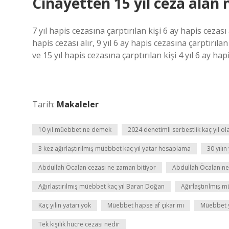
Cinayetten 15 yıl ceza alan 
7 yıl hapis cezasına çarptırılan kişi 6 ay hapis cezası a
hapis cezası alır, 9 yıl 6 ay hapis cezasına çarptırılan 
ve 15 yıl hapis cezasına çarptırılan kişi 4 yıl 6 ay hapi
Tarih:
Makaleler
10 yıl müebbet ne demek
2024 denetimli serbestlik kaç yıl ol
3 kez ağırlaştırılmış müebbet kaç yıl yatar hesaplama
30 yılın
Abdullah Öcalan cezası ne zaman bitiyor
Abdullah Öcalan ne
Ağırlaştırılmış müebbet kaç yıl Baran Doğan
Ağırlaştırılmış 
Kaç yılın yatarı yok
Müebbet hapse af çıkar mı
Müebbet y
Tek kişilik hücre cezası nedir