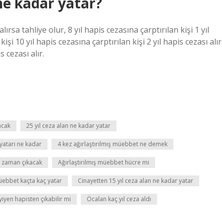
ne kadar yatar?
lırsa tahliye olur, 8 yıl hapis cezasına çarptırılan kişi 1 yıl
kişi 10 yıl hapis cezasına çarptırılan kişi 2 yıl hapis cezası alır
s cezası alır.
acak
25 yıl ceza alan ne kadar yatar
 yatarı ne kadar
4 kez ağırlaştırılmış müebbet ne demek
 zaman çıkacak
Ağırlaştırılmış müebbet hücre mi
müebbet kaçta kaç yatar
Cinayetten 15 yıl ceza alan ne kadar yatar
iyen hapisten çıkabilir mi
Öcalan kaç yıl ceza aldı