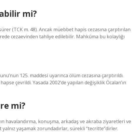
bilir mi?
er (TCK m. 48). Ancak müebbet hapis cezasına çarptırılan
sürede cezaevinden tahliye edilebilir. Mahkûma bu kolaylığı
nu’nun 125. maddesi uyarınca ölüm cezasına çarptırıldı.
hapse çevrildi. Yasada 2002’de yapılan değişiklik Öcalan’ın
cre mi?
ın havalandırma, konuşma, arkadaş ve akraba ziyaretleri ve
t yalnız yaşamak zorundadırlar, sürekli “tecritte”dirler.