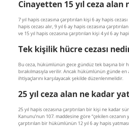
Cinayetten 15 yıl ceza alan 
7 yıl hapis cezasına çarptırılan kişi 6 ay hapis cezası a
hapis cezası alır, 9 yıl 6 ay hapis cezasına çarptırılan 
ve 15 yıl hapis cezasına çarptırılan kişi 4 yıl 6 ay hapi
Tek kişilik hücre cezası nedi
Bu ceza, hükümlünün gece gündüz tek başına bir 
bırakılmasıyla verilir. Ancak hükümlünün günde en a
ihtiyaçlarını karşılayacak şekilde düzenlenmelidir.
25 yıl ceza alan ne kadar ya
25 yıl hapis cezasına çarptırılan bir kişi ne kadar sü
Kanunu’nun 107. maddesine göre “çekilen cezanın yar
çarptırılan bir hükümlünün 12 yıl 6 ay hapis yatması