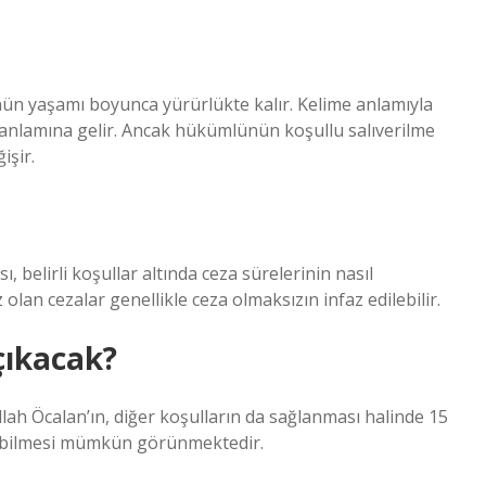
n yaşamı boyunca yürürlükte kalır. Kelime anlamıyla
 anlamına gelir. Ancak hükümlünün koşullu salıverilme
şir.
ı, belirli koşullar altında ceza sürelerinin nasıl
olan cezalar genellikle ceza olmaksızın infaz edilebilir.
çıkacak?
ah Öcalan’ın, diğer koşulların da sağlanması halinde 15
nabilmesi mümkün görünmektedir.