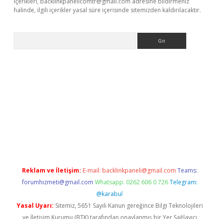
içerikleri,
backlinkpanelicomtr@gmail.com
adresine bildirmeniz
halinde, ilgili içerikler yasal süre içerisinde sitemizden kaldırılacaktır.
Arama
exper
Reklam ve İletişim:
E-mail:
backlinkpaneli@gmail.com
Teams:
forumhizmeti@gmail.com
Whatsapp: 0262 606 0 726
Telegram:
@karabul
Yasal Uyarı:
Sitemiz, 5651 Sayılı Kanun gereğince Bilgi Teknolojileri
ve İletişim Kurumu (BTK) tarafından onaylanmış bir Yer Sağlayıcı