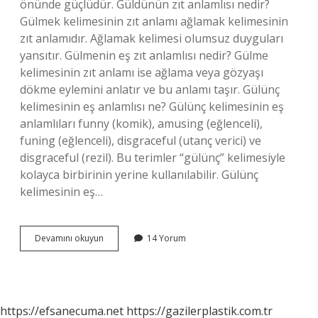
önünde güçlüdür. Güldünün zıt anlamlısı nedir?
Gülmek kelimesinin zıt anlamı ağlamak kelimesinin
zıt anlamıdır. Ağlamak kelimesi olumsuz duyguları
yansıtır. Gülmenin eş zıt anlamlısı nedir? Gülme
kelimesinin zıt anlamı ise ağlama veya gözyaşı
dökme eylemini anlatır ve bu anlamı taşır. Gülünç
kelimesinin eş anlamlısı ne? Gülünç kelimesinin eş
anlamlıları funny (komik), amusing (eğlenceli),
funing (eğlenceli), disgraceful (utanç verici) ve
disgraceful (rezil). Bu terimler “gülünç” kelimesiyle
kolayca birbirinin yerine kullanılabilir. Gülünç
kelimesinin eş…
Gülüncün
Devamını okuyun
14 Yorum
Zıt
Eş
Anlamlısı
Nedir
https://efsanecuma.net
https://gazilerplastik.com.tr