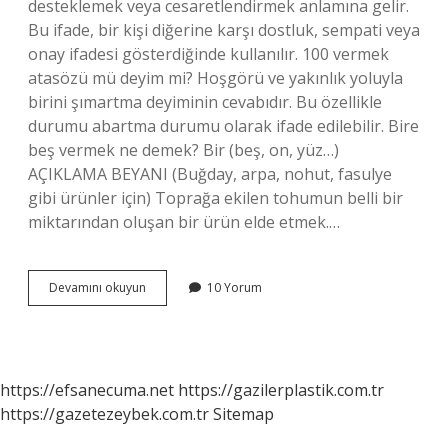
desteklemek veya cesaretlendirmek anlamına gelir.
Bu ifade, bir kişi diğerine karşı dostluk, sempati veya
onay ifadesi gösterdiğinde kullanılır. 100 vermek
atasözü mü deyim mi? Hoşgörü ve yakınlık yoluyla
birini şımartma deyiminin cevabıdır. Bu özellikle
durumu abartma durumu olarak ifade edilebilir. Bire
beş vermek ne demek? Bir (beş, on, yüz…)
AÇIKLAMA BEYANI (Buğday, arpa, nohut, fasulye
gibi ürünler için) Toprağa ekilen tohumun belli bir
miktarından oluşan bir ürün elde etmek.…
100
Devamını okuyun
10 Yorum
Vermek
Deyiminin
Anlamı
Nedir
https://efsanecuma.net
https://gazilerplastik.com.tr
https://gazetezeybek.com.tr
Sitemap