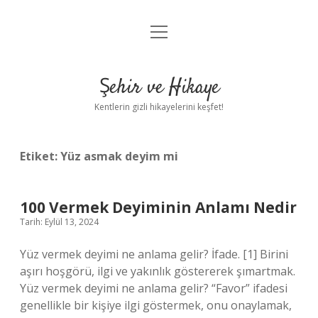
menüyü
Anasayfa
aç
Gizlilik Politikası
Şehir ve Hikaye
Yasal Uyarı
Kentlerin gizli hikayelerini keşfet!
Hakkımızda
Etiket:
Yüz asmak deyim mi
100 Vermek Deyiminin Anlamı Nedir
Tarih: Eylül 13, 2024
Yüz vermek deyimi ne anlama gelir? İfade. [1] Birini
aşırı hoşgörü, ilgi ve yakınlık göstererek şımartmak.
Yüz vermek deyimi ne anlama gelir? “Favor” ifadesi
genellikle bir kişiye ilgi göstermek, onu onaylamak,