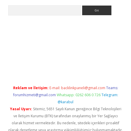
Arama
etexper
Reklam ve İletişim:
E-mail:
backlinkpaneli@gmail.com
Teams:
forumhizmeti@gmail.com
Whatsapp: 0262 606 0 726
Telegram:
@karabul
Yasal Uyarı:
Sitemiz, 5651 Sayılı Kanun gereğince Bilgi Teknolojileri
ve İletişim Kurumu (BTK) tarafından onaylanmış bir Yer Sağlayıcı
olarak hizmet vermektedir. Bu nedenle, sitedeki içerikleri proaktif
olarak denetleme veya araştırma yükümlülüğümüz bulunmamaktadır.