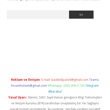
Arama
etexper
Reklam ve İletişim:
E-mail:
backlinkpaneli@gmail.com
Teams:
forumhizmeti@gmail.com
Whatsapp: 0262 606 0 726
Telegram:
@karabul
Yasal Uyarı:
Sitemiz, 5651 Sayılı Kanun gereğince Bilgi Teknolojileri
ve İletişim Kurumu (BTK) tarafından onaylanmış bir Yer Sağlayıcı
olarak hizmet vermektedir. Bu nedenle, sitedeki içerikleri proaktif