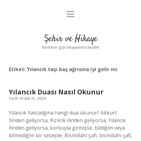
menüyü
Anasayfa
aç
Gizlilik Politikası
Şehir ve Hikaye
Yasal Uyarı
Kentlerin gizli hikayelerini keşfet!
Hakkımızda
Etiket:
Yılancık taşı baş ağrısına iyi gelir mi
Yılancık Duası Nasıl Okunur
Tarih: Aralık 31, 2024
Yılancık hastalığına hangi dua okunur? Akkurt
ilinden geliyorsa, Kızılcık ilinden geliyorsa, Yılancık
ilinden geliyorsa, korkuyla girmişse, bildiğim veya
bilmediğim bir sebeple, Bismillahi şafi, bismillahi şafi,