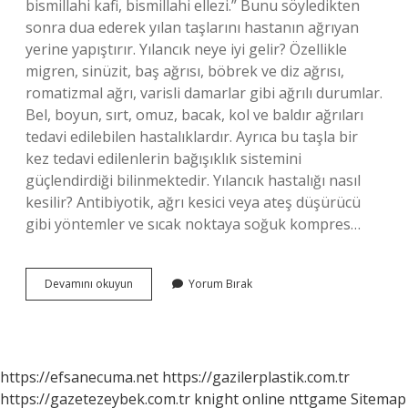
bismillahi kafi, bismillahi ellezi.” Bunu söyledikten
sonra dua ederek yılan taşlarını hastanın ağrıyan
yerine yapıştırır. Yılancık neye iyi gelir? Özellikle
migren, sinüzit, baş ağrısı, böbrek ve diz ağrısı,
romatizmal ağrı, varisli damarlar gibi ağrılı durumlar.
Bel, boyun, sırt, omuz, bacak, kol ve baldır ağrıları
tedavi edilebilen hastalıklardır. Ayrıca bu taşla bir
kez tedavi edilenlerin bağışıklık sistemini
güçlendirdiği bilinmektedir. Yılancık hastalığı nasıl
kesilir? Antibiyotik, ağrı kesici veya ateş düşürücü
gibi yöntemler ve sıcak noktaya soğuk kompres…
Yılancık
Devamını okuyun
Yorum Bırak
Duası
Nasıl
Okunur
https://efsanecuma.net
https://gazilerplastik.com.tr
https://gazetezeybek.com.tr
knight online
nttgame
Sitemap