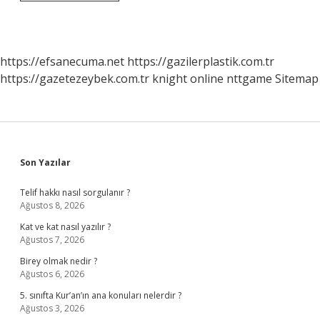
Dokunulmazlığı
Hangi
Suçları
Kapsar
https://efsanecuma.net
https://gazilerplastik.com.tr
https://gazetezeybek.com.tr
knight online
nttgame
Sitemap
Sidebar
Son Yazılar
Telif hakkı nasıl sorgulanır ?
Ağustos 8, 2026
Kat ve kat nasıl yazılır ?
Ağustos 7, 2026
Birey olmak nedir ?
Ağustos 6, 2026
5. sınıfta Kur’an’ın ana konuları nelerdir ?
Ağustos 3, 2026