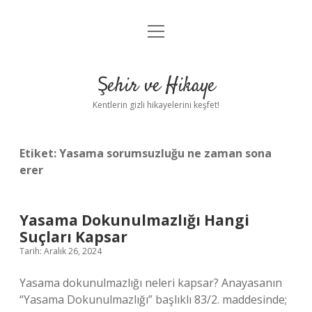
menüyü
Anasayfa
aç
Gizlilik Politikası
Şehir ve Hikaye
Yasal Uyarı
Kentlerin gizli hikayelerini keşfet!
Hakkımızda
Etiket:
Yasama sorumsuzluğu ne zaman sona
erer
Yasama Dokunulmazlığı Hangi
Suçları Kapsar
Tarih: Aralık 26, 2024
Yasama dokunulmazlığı neleri kapsar? Anayasanın
“Yasama Dokunulmazlığı” başlıklı 83/2. maddesinde;