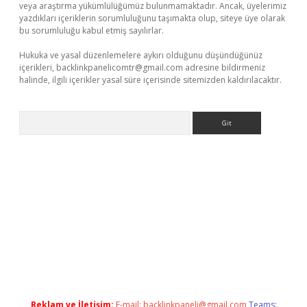
veya araştırma yükümlülüğümüz bulunmamaktadır. Ancak, üyelerimiz
yazdıkları içeriklerin sorumluluğunu taşımakta olup, siteye üye olarak
bu sorumluluğu kabul etmiş sayılırlar.
Hukuka ve yasal düzenlemelere aykırı olduğunu düşündüğünüz
içerikleri,
backlinkpanelicomtr@gmail.com
adresine bildirmeniz
halinde, ilgili içerikler yasal süre içerisinde sitemizden kaldırılacaktır.
Arama
etexper
Reklam ve İletişim:
E-mail:
backlinkpaneli@gmail.com
Teams: