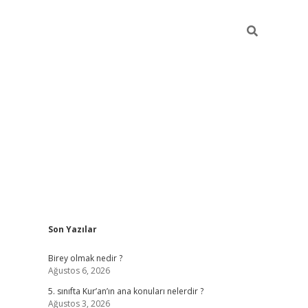
Sidebar
Son Yazılar
betexper
Birey olmak nedir ?
Ağustos 6, 2026
5. sınıfta Kur’an’ın ana konuları nelerdir ?
Ağustos 3, 2026