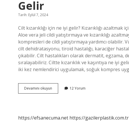
Gelir
Tarih: Eylül 7, 2024
Cilt kızarıklığı için ne iyi gelir? Kızarıklığı azaltmak
Aloe vera jeli cildi yatıştırmaya ve kızarıklığı azaltma
kompresleri de cildi yatıştırmaya yardımcı olabilir. Vü
cilt dehidratasyonu, tiroid hastalığı, karaciğer hasta
çıkabilir. Cilt hastalıkları olarak dermatit, egzama, d
sıralayabiliriz. Ciltte kızarıklık ve kaşıntıya ne iyi gel
iki kez nemlendirici uygulamak, soğuk kompres uy
Vücutta
Devamını okuyun
12 Yorum
Aniden
Çıkan
Kızarıklıklar
Ne
Iyi
https://efsanecuma.net
https://gazilerplastik.com.tr
Gelir