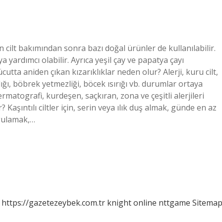
 için cilt bakımından sonra bazı doğal ürünler de kullanılabilir.
ya yardımcı olabilir. Ayrıca yeşil çay ve papatya çayı
cutta aniden çıkan kızarıklıklar neden olur? Alerji, kuru cilt,
lığı, böbrek yetmezliği, böcek ısırığı vb. durumlar ortaya
ermatografi, kurdeşen, saçkıran, zona ve çeşitli alerjileri
ir? Kaşıntılı ciltler için, serin veya ılık duş almak, günde en az
gulamak,…
https://gazetezeybek.com.tr
knight online
nttgame
Sitema