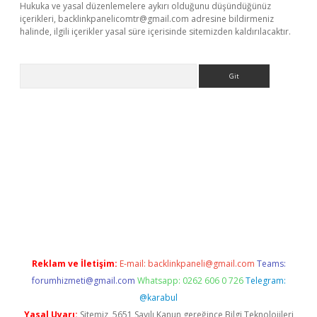
Hukuka ve yasal düzenlemelere aykırı olduğunu düşündüğünüz
içerikleri,
backlinkpanelicomtr@gmail.com
adresine bildirmeniz
halinde, ilgili içerikler yasal süre içerisinde sitemizden kaldırılacaktır.
Arama
etexper
Reklam ve İletişim:
E-mail:
backlinkpaneli@gmail.com
Teams:
forumhizmeti@gmail.com
Whatsapp: 0262 606 0 726
Telegram:
@karabul
Yasal Uyarı:
Sitemiz, 5651 Sayılı Kanun gereğince Bilgi Teknolojileri