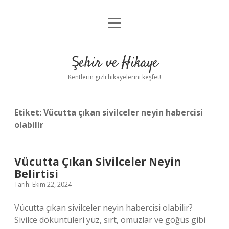
menüyü
Anasayfa
aç
Gizlilik Politikası
Şehir ve Hikaye
Yasal Uyarı
Kentlerin gizli hikayelerini keşfet!
Hakkımızda
Etiket:
Vücutta çıkan sivilceler neyin habercisi
olabilir
Vücutta Çıkan Sivilceler Neyin
Belirtisi
Tarih: Ekim 22, 2024
Vücutta çıkan sivilceler neyin habercisi olabilir?
Sivilce döküntüleri yüz, sırt, omuzlar ve göğüs gibi