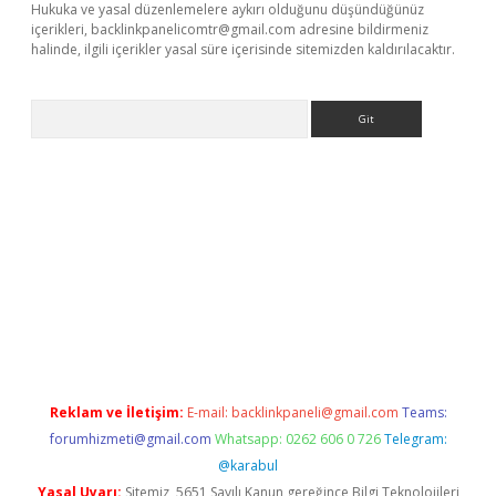
Hukuka ve yasal düzenlemelere aykırı olduğunu düşündüğünüz
içerikleri,
backlinkpanelicomtr@gmail.com
adresine bildirmeniz
halinde, ilgili içerikler yasal süre içerisinde sitemizden kaldırılacaktır.
Arama
etexper
Reklam ve İletişim:
E-mail:
backlinkpaneli@gmail.com
Teams:
forumhizmeti@gmail.com
Whatsapp: 0262 606 0 726
Telegram:
@karabul
Yasal Uyarı:
Sitemiz, 5651 Sayılı Kanun gereğince Bilgi Teknolojileri