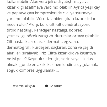
kullanılabilir. Aloe vera jeli cildi yatıştırmaya ve
kızarıklığı azaltmaya yardımcı olabilir. Ayrıca yeşil çay
ve papatya çayı kompresleri de cildi yatıştırmaya
yardımcı olabilir. Vücutta aniden çıkan kızarıklıklar
neden olur? Alerji, kuru cilt, cilt dehidratasyonu,
tiroid hastalığı, karaciğer hastalığı, böbrek
yetmezliği, böcek ısırığı vb. durumlar ortaya çıkabilir.
Cilt hastalıkları olarak dermatit, egzama,
dermatografi, kurdeşen, saçkıran, zona ve çeşitli
alerjileri sıralayabiliriz. Ciltte kızarıklık ve kaşıntıya
ne iyi gelir? Kaşıntılı ciltler için, serin veya ılık duş
almak, günde en az iki kez nemlendirici uygulamak,
soğuk kompres uygulamak,…
Vücutta
Devamını okuyun
12 Yorum
Aniden
Çıkan
Kızarıklıklar
Ne