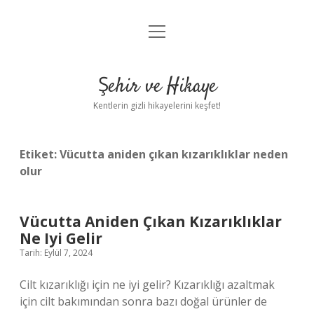
menüyü
Anasayfa
aç
Gizlilik Politikası
Şehir ve Hikaye
Yasal Uyarı
Kentlerin gizli hikayelerini keşfet!
Hakkımızda
Etiket:
Vücutta aniden çıkan kızarıklıklar neden
olur
Vücutta Aniden Çıkan Kızarıklıklar
Ne Iyi Gelir
Tarih: Eylül 7, 2024
Cilt kızarıklığı için ne iyi gelir? Kızarıklığı azaltmak
için cilt bakımından sonra bazı doğal ürünler de