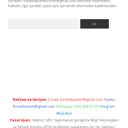
içerikleri,
backlinkpanelicomtr@gmail.com
adresine bildirmeniz
halinde, ilgili içerikler yasal süre içerisinde sitemizden kaldırılacaktır.
Arama
etexper
Reklam ve İletişim:
E-mail:
backlinkpaneli@gmail.com
Teams:
forumhizmeti@gmail.com
Whatsapp: 0262 606 0 726
Telegram:
@karabul
Yasal Uyarı:
Sitemiz, 5651 Sayılı Kanun gereğince Bilgi Teknolojileri
ve İletişim Kurumu (BTK) tarafından onaylanmış bir Yer Sağlayıcı