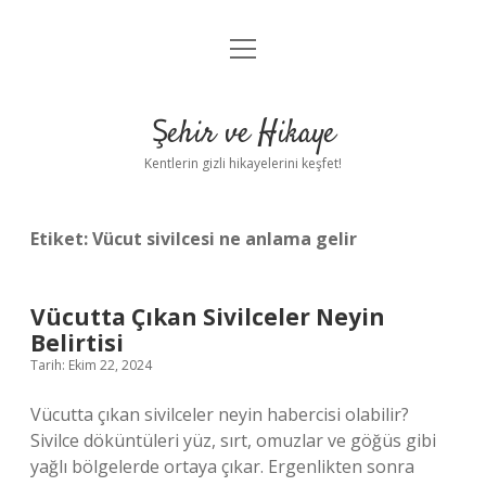
menüyü
Anasayfa
aç
Gizlilik Politikası
Şehir ve Hikaye
Yasal Uyarı
Kentlerin gizli hikayelerini keşfet!
Hakkımızda
Etiket:
Vücut sivilcesi ne anlama gelir
Vücutta Çıkan Sivilceler Neyin
Belirtisi
Tarih: Ekim 22, 2024
Vücutta çıkan sivilceler neyin habercisi olabilir?
Sivilce döküntüleri yüz, sırt, omuzlar ve göğüs gibi
yağlı bölgelerde ortaya çıkar. Ergenlikten sonra