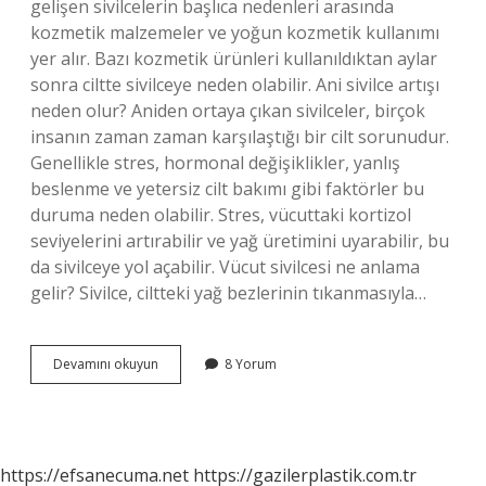
gelişen sivilcelerin başlıca nedenleri arasında
kozmetik malzemeler ve yoğun kozmetik kullanımı
yer alır. Bazı kozmetik ürünleri kullanıldıktan aylar
sonra ciltte sivilceye neden olabilir. Ani sivilce artışı
neden olur? Aniden ortaya çıkan sivilceler, birçok
insanın zaman zaman karşılaştığı bir cilt sorunudur.
Genellikle stres, hormonal değişiklikler, yanlış
beslenme ve yetersiz cilt bakımı gibi faktörler bu
duruma neden olabilir. Stres, vücuttaki kortizol
seviyelerini artırabilir ve yağ üretimini uyarabilir, bu
da sivilceye yol açabilir. Vücut sivilcesi ne anlama
gelir? Sivilce, ciltteki yağ bezlerinin tıkanmasıyla…
Vücutta
Devamını okuyun
8 Yorum
Çıkan
Sivilceler
Neyin
Belirtisi
https://efsanecuma.net
https://gazilerplastik.com.tr