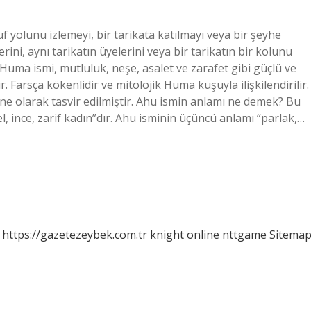
 yolunu izlemeyi, bir tarikata katılmayı veya bir şeyhe
erini, aynı tarikatın üyelerini veya bir tarikatın bir kolunu
Huma ismi, mutluluk, neşe, asalet ve zarafet gibi güçlü ve
. Farsça kökenlidir ve mitolojik Huma kuşuyla ilişkilendirilir.
ne olarak tasvir edilmiştir. Ahu ismin anlamı ne demek? Bu
zel, ince, zarif kadın”dır. Ahu isminin üçüncü anlamı “parlak,…
https://gazetezeybek.com.tr
knight online
nttgame
Sitema