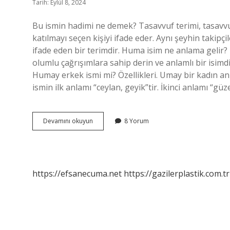
Tarih: Eylül 8, 2024
Bu ismin hadimi ne demek? Tasavvuf terimi, tasavvuf
katılmayı seçen kişiyi ifade eder. Aynı şeyhin takipçil
ifade eden bir terimdir. Huma isim ne anlama gelir? 
olumlu çağrışımlara sahip derin ve anlamlı bir isimdir
Humay erkek ismi mi? Özellikleri. Umay bir kadın an
ismin ilk anlamı “ceylan, geyik”tir. İkinci anlamı “gü
Hadim
Devamını okuyun
8 Yorum
Isminin
Anlamı
Nedir
https://efsanecuma.net
https://gazilerplastik.com.tr