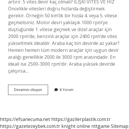
artırır. 5 vites devir kaç olmalı? İLİŞKİ VİTES VE HIZ
Öncelikle vitesleri doğru hızlarda değiştirmek
gerekir. Örneğin 50 km’lik bir hızda 4. veya 5. vitese
geçmelisiniz. Motor devri yaklaşık 1000 rpm’ye
düştüğünde 1. vitese geçmek ve dizel araçlar için
2000 rpm’de, benzinli araçlar için 2400 rpm’de vites
yükseltmek idealdir. Araba kaç bin devirde az yakar?
Hemen hemen tüm modern araçlar için uygun devir
aralığı genellikle 2000 ile 3000 rpm arasındadır. En
ideali ise 2500-3000 rpm’dir. Araba yüksek devirde
çalışırsa…
Uzun
Devamını okuyun
8 Yorum
Yolda
Araç
Kaç
Devirde
Kullanılmalı
https://efsanecuma.net
https://gazilerplastik.com.tr
https://gazetezeybek.com.tr
knight online
nttgame
Sitemap