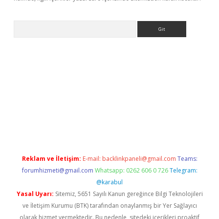
Arama
etexper
Reklam ve İletişim:
E-mail:
backlinkpaneli@gmail.com
Teams:
forumhizmeti@gmail.com
Whatsapp: 0262 606 0 726
Telegram:
@karabul
Yasal Uyarı:
Sitemiz, 5651 Sayılı Kanun gereğince Bilgi Teknolojileri
ve İletişim Kurumu (BTK) tarafından onaylanmış bir Yer Sağlayıcı
olarak hizmet vermektedir. Bu nedenle, sitedeki içerikleri proaktif