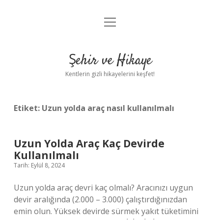
menüyü
Anasayfa
aç
Gizlilik Politikası
Şehir ve Hikaye
Yasal Uyarı
Kentlerin gizli hikayelerini keşfet!
Hakkımızda
Etiket:
Uzun yolda araç nasıl kullanılmalı
Uzun Yolda Araç Kaç Devirde
Kullanılmalı
Tarih: Eylül 8, 2024
Uzun yolda araç devri kaç olmalı? Aracınızı uygun
devir aralığında (2.000 – 3.000) çalıştırdığınızdan
emin olun. Yüksek devirde sürmek yakıt tüketimini