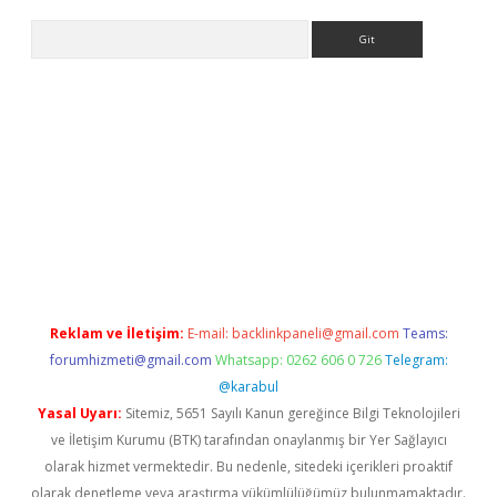
Arama
etexper
Reklam ve İletişim:
E-mail:
backlinkpaneli@gmail.com
Teams:
forumhizmeti@gmail.com
Whatsapp: 0262 606 0 726
Telegram:
@karabul
Yasal Uyarı:
Sitemiz, 5651 Sayılı Kanun gereğince Bilgi Teknolojileri
ve İletişim Kurumu (BTK) tarafından onaylanmış bir Yer Sağlayıcı
olarak hizmet vermektedir. Bu nedenle, sitedeki içerikleri proaktif
olarak denetleme veya araştırma yükümlülüğümüz bulunmamaktadır.