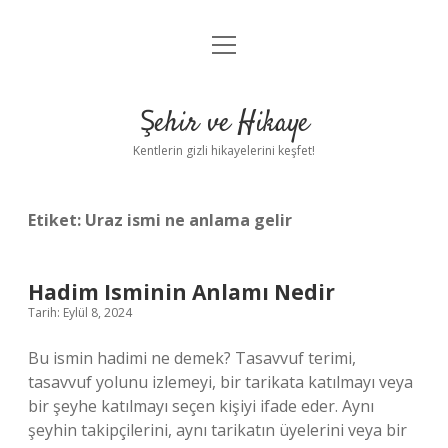
menüyü
Anasayfa
aç
Gizlilik Politikası
Şehir ve Hikaye
Yasal Uyarı
Kentlerin gizli hikayelerini keşfet!
Hakkımızda
Etiket:
Uraz ismi ne anlama gelir
Hadim Isminin Anlamı Nedir
Tarih: Eylül 8, 2024
Bu ismin hadimi ne demek? Tasavvuf terimi,
tasavvuf yolunu izlemeyi, bir tarikata katılmayı veya
bir şeyhe katılmayı seçen kişiyi ifade eder. Aynı
şeyhin takipçilerini, aynı tarikatın üyelerini veya bir