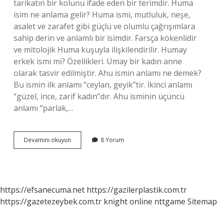
tarikatın bir kolunu ifade eden bir terimdir. Huma
isim ne anlama gelir? Huma ismi, mutluluk, neşe,
asalet ve zarafet gibi güçlü ve olumlu çağrışımlara
sahip derin ve anlamlı bir isimdir. Farsça kökenlidir
ve mitolojik Huma kuşuyla ilişkilendirilir. Humay
erkek ismi mi? Özellikleri. Umay bir kadın anne
olarak tasvir edilmiştir. Ahu ismin anlamı ne demek?
Bu ismin ilk anlamı “ceylan, geyik”tir. İkinci anlamı
“güzel, ince, zarif kadın”dır. Ahu isminin üçüncü
anlamı “parlak,…
Hadim
Devamını okuyun
8 Yorum
Isminin
Anlamı
Nedir
https://efsanecuma.net
https://gazilerplastik.com.tr
https://gazetezeybek.com.tr
knight online
nttgame
Sitemap