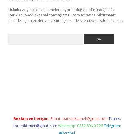
Hukuka ve yasal düzenlemelere aykırı olduğunu düşündüğünüz
içerikleri,
backlinkpanelicomtr@gmail.com
adresine bildirmeniz
halinde, ilgili içerikler yasal süre içerisinde sitemizden kaldırılacaktır.
Arama
etexper
Reklam ve İletişim:
E-mail:
backlinkpaneli@gmail.com
Teams:
forumhizmeti@gmail.com
Whatsapp: 0262 606 0 726
Telegram:
@karabul