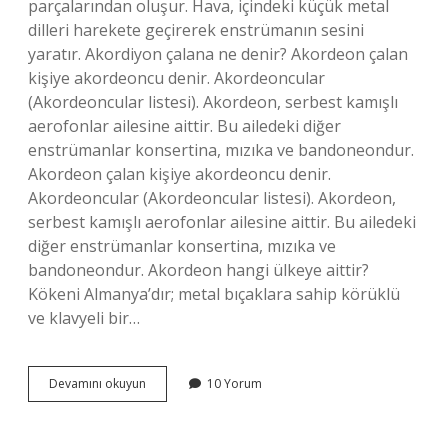
parçalarından oluşur. Hava, içindeki küçük metal
dilleri harekete geçirerek enstrümanın sesini
yaratır. Akordiyon çalana ne denir? Akordeon çalan
kişiye akordeoncu denir. Akordeoncular
(Akordeoncular listesi). Akordeon, serbest kamışlı
aerofonlar ailesine aittir. Bu ailedeki diğer
enstrümanlar konsertina, mızıka ve bandoneondur.
Akordeon çalan kişiye akordeoncu denir.
Akordeoncular (Akordeoncular listesi). Akordeon,
serbest kamışlı aerofonlar ailesine aittir. Bu ailedeki
diğer enstrümanlar konsertina, mızıka ve
bandoneondur. Akordeon hangi ülkeye aittir?
Kökeni Almanya’dır; metal bıçaklara sahip körüklü
ve klavyeli bir…
Akordiyon
Devamını okuyun
10 Yorum
Nasıl
Bir
Müzik