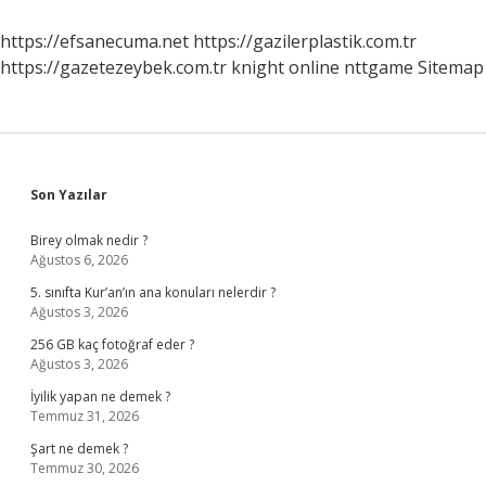
Aleti
https://efsanecuma.net
https://gazilerplastik.com.tr
https://gazetezeybek.com.tr
knight online
nttgame
Sitemap
Sidebar
Son Yazılar
Birey olmak nedir ?
Ağustos 6, 2026
5. sınıfta Kur’an’ın ana konuları nelerdir ?
Ağustos 3, 2026
256 GB kaç fotoğraf eder ?
Ağustos 3, 2026
İyilik yapan ne demek ?
Temmuz 31, 2026
Şart ne demek ?
Temmuz 30, 2026