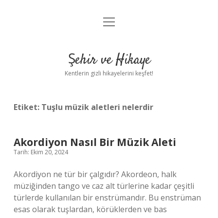
menüyü
Anasayfa
aç
Gizlilik Politikası
Şehir ve Hikaye
Yasal Uyarı
Kentlerin gizli hikayelerini keşfet!
Hakkımızda
Etiket:
Tuşlu müzik aletleri nelerdir
Akordiyon Nasıl Bir Müzik Aleti
Tarih: Ekim 20, 2024
Akordiyon ne tür bir çalgıdır? Akordeon, halk
müziğinden tango ve caz alt türlerine kadar çeşitli
türlerde kullanılan bir enstrümandır. Bu enstrüman
esas olarak tuşlardan, körüklerden ve bas