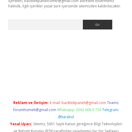
içerikleri,
backlinkpanelicomtr@gmail.com
adresine bildirmeniz
halinde, ilgili içerikler yasal süre içerisinde sitemizden kaldırılacaktır.
Arama
etexper
Reklam ve İletişim:
E-mail:
backlinkpaneli@gmail.com
Teams:
forumhizmeti@gmail.com
Whatsapp: 0262 606 0 726
Telegram:
@karabul
Yasal Uyarı:
Sitemiz, 5651 Sayılı Kanun gereğince Bilgi Teknolojileri
ve İletişim Kurumu (BTK) tarafından onaylanmış bir Yer Sağlayıcı