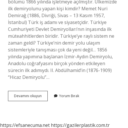
bölümü 1866 yılında işletmeye açılmıştır. Ülkemizde
ilk demiryolunu yapan kişi kimdir? Memet Nuri
Demirağ (1886, Divriği, Sivas – 13 Kasım 1957,
İstanbul) Türk iş adamı ve siyasetçidir. Türkiye
Cumhuriyeti Devlet Demiryolları’nın inşasında ilk
müteahhitlerden biridir. Türkiye’ye raylı sistem ne
zaman geldi? Türkiye’nin demir yolu ulaşım
sistemleriyle tanışması çok da yeni değil… 1856
yılında yapımına başlanan İzmir-Aydın Demiryolu,
Anadolu coğrafyasını birçok yönden etkileyen
sürecin ilk adımıydı. II. Abdülhamid’in (1876-1909)
“Hicaz Demiryolu”…
Türkiyede
Devamını okuyun
Yorum Bırak
Ilk
Tren
Ne
Zaman
https://efsanecuma.net
https://gazilerplastik.com.tr