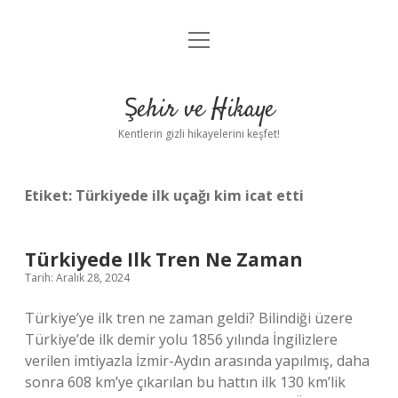
menüyü
Anasayfa
aç
Gizlilik Politikası
Şehir ve Hikaye
Yasal Uyarı
Kentlerin gizli hikayelerini keşfet!
Hakkımızda
Etiket:
Türkiyede ilk uçağı kim icat etti
Türkiyede Ilk Tren Ne Zaman
Tarih: Aralık 28, 2024
Türkiye’ye ilk tren ne zaman geldi? Bilindiği üzere
Türkiye’de ilk demir yolu 1856 yılında İngilizlere
verilen imtiyazla İzmir-Aydın arasında yapılmış, daha
sonra 608 km’ye çıkarılan bu hattın ilk 130 km’lik