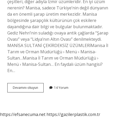
çeşitleri, diğer adıyla İzmir üzümleridir. En iyi üzüm
nerenin? Manisa, sadece Türkiye’nin değil dünyanın
da en önemli şarap üretim merkezidir. Manisa
bölgesinde şarapçılık kültürünün çok eskilere
dayandığına dair bilgi ve bulgular bulunmaktadır.
Gediz Nehri’nin suladığı ovaya antik çağlarda “Şarap
Ovası” veya “Lidya’nın Altın Ovası” denilmekteydi.
MANİSA SULTANİ ÇEKİRDEKSİZ ÜZÜMLERİManisa İl
Tarım ve Orman Müdürlüğü › Menü › Manisa-
Sultan…Manisa İl Tarım ve Orman Müdürlüğü ›
Menü › Manisa-Sultan… En faydalı üzüm hangisi?
En…
En
Devamını okuyun
14 Yorum
Güzel
Üzüm
Hangisi
https://efsanecuma.net
https://gazilerplastik.com.tr