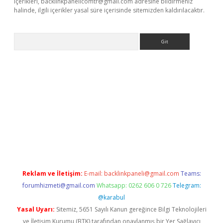
içerikleri,
backlinkpanelicomtr@gmail.com
adresine bildirmeniz
halinde, ilgili içerikler yasal süre içerisinde sitemizden kaldırılacaktır.
Arama
etexper
Reklam ve İletişim:
E-mail:
backlinkpaneli@gmail.com
Teams:
forumhizmeti@gmail.com
Whatsapp: 0262 606 0 726
Telegram:
@karabul
Yasal Uyarı:
Sitemiz, 5651 Sayılı Kanun gereğince Bilgi Teknolojileri
ve İletişim Kurumu (BTK) tarafından onaylanmış bir Yer Sağlayıcı