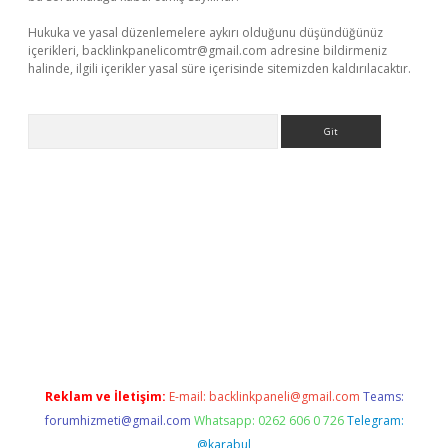
Hukuka ve yasal düzenlemelere aykırı olduğunu düşündüğünüz
içerikleri,
backlinkpanelicomtr@gmail.com
adresine bildirmeniz
halinde, ilgili içerikler yasal süre içerisinde sitemizden kaldırılacaktır.
Arama
Reklam ve İletişim:
E-mail:
backlinkpaneli@gmail.com
Teams:
forumhizmeti@gmail.com
Whatsapp: 0262 606 0 726
Telegram:
@karabul