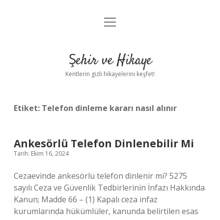
menüyü
Anasayfa
aç
Gizlilik Politikası
Şehir ve Hikaye
Yasal Uyarı
Kentlerin gizli hikayelerini keşfet!
Hakkımızda
Etiket:
Telefon dinleme kararı nasıl alınır
Ankesörlü Telefon Dinlenebilir Mi
Tarih: Ekim 16, 2024
Cezaevinde ankesörlü telefon dinlenir mi? 5275
sayılı Ceza ve Güvenlik Tedbirlerinin İnfazı Hakkında
Kanun; Madde 66 – (1) Kapalı ceza infaz
kurumlarında hükümlüler, kanunda belirtilen esas