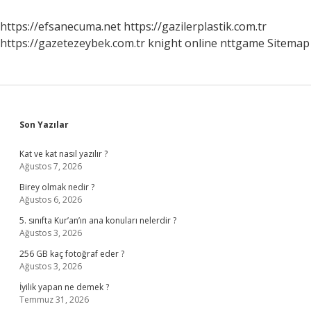
https://efsanecuma.net
https://gazilerplastik.com.tr
https://gazetezeybek.com.tr
knight online
nttgame
Sitemap
Sidebar
Son Yazılar
Kat ve kat nasıl yazılır ?
Ağustos 7, 2026
Birey olmak nedir ?
Ağustos 6, 2026
5. sınıfta Kur’an’ın ana konuları nelerdir ?
Ağustos 3, 2026
256 GB kaç fotoğraf eder ?
Ağustos 3, 2026
İyilik yapan ne demek ?
Temmuz 31, 2026