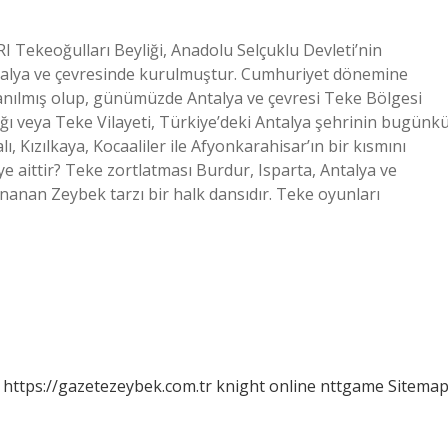
Tekeoğulları Beyliği, Anadolu Selçuklu Devleti’nin
talya ve çevresinde kurulmuştur. Cumhuriyet dönemine
 anılmış olup, günümüzde Antalya ve çevresi Teke Bölgesi
ğı veya Teke Vilayeti, Türkiye’deki Antalya şehrinin bugünk
ı, Kızılkaya, Kocaaliler ile Afyonkarahisar’ın bir kısmını
 aittir? Teke zortlatması Burdur, Isparta, Antalya ve
ynanan Zeybek tarzı bir halk dansıdır. Teke oyunları
https://gazetezeybek.com.tr
knight online
nttgame
Sitema