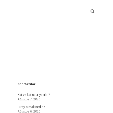
Sidebar
Son Yazılar
betexper
Kat ve kat nasıl yazılır ?
Ağustos 7, 2026
Birey olmak nedir ?
Ağustos 6, 2026