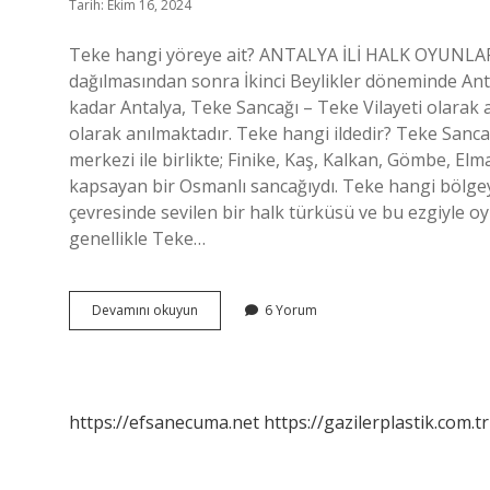
Tarih: Ekim 16, 2024
Teke hangi yöreye ait? ANTALYA İLİ HALK OYUNLARI 
dağılmasından sonra İkinci Beylikler döneminde An
kadar Antalya, Teke Sancağı – Teke Vilayeti olarak
olarak anılmaktadır. Teke hangi ildedir? Teke Sanca
merkezi ile birlikte; Finike, Kaş, Kalkan, Gömbe, Elmal
kapsayan bir Osmanlı sancağıydı. Teke hangi bölgeye
çevresinde sevilen bir halk türküsü ve bu ezgiyle o
genellikle Teke…
Teke
Devamını okuyun
6 Yorum
Hangi
Şehirdedir
https://efsanecuma.net
https://gazilerplastik.com.tr