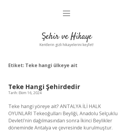
menüyü
Anasayfa
aç
Gizlilik Politikası
Şehir ve Hikaye
Yasal Uyarı
Kentlerin gizli hikayelerini keşfet!
Hakkımızda
Etiket:
Teke hangi ülkeye ait
Teke Hangi Şehirdedir
Tarih: Ekim 16, 2024
Teke hangi yöreye ait? ANTALYA İLİ HALK
OYUNLARI Tekeoğulları Beyliği, Anadolu Selçuklu
Devleti’nin dağılmasından sonra İkinci Beylikler
döneminde Antalya ve çevresinde kurulmuştur.