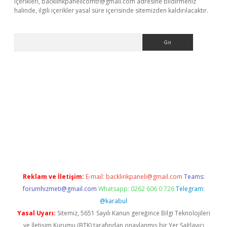
içerikleri,
backlinkpanelicomtr@gmail.com
adresine bildirmeniz
halinde, ilgili içerikler yasal süre içerisinde sitemizden kaldırılacaktır.
Arama
etexper
Reklam ve İletişim:
E-mail:
backlinkpaneli@gmail.com
Teams:
forumhizmeti@gmail.com
Whatsapp: 0262 606 0 726
Telegram:
@karabul
Yasal Uyarı:
Sitemiz, 5651 Sayılı Kanun gereğince Bilgi Teknolojileri
ve İletişim Kurumu (BTK) tarafından onaylanmış bir Yer Sağlayıcı