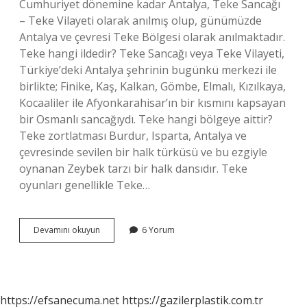
Cumhuriyet dönemine kadar Antalya, Teke Sancağı
– Teke Vilayeti olarak anılmış olup, günümüzde
Antalya ve çevresi Teke Bölgesi olarak anılmaktadır.
Teke hangi ildedir? Teke Sancağı veya Teke Vilayeti,
Türkiye’deki Antalya şehrinin bugünkü merkezi ile
birlikte; Finike, Kaş, Kalkan, Gömbe, Elmalı, Kızılkaya,
Kocaaliler ile Afyonkarahisar’ın bir kısmını kapsayan
bir Osmanlı sancağıydı. Teke hangi bölgeye aittir?
Teke zortlatması Burdur, Isparta, Antalya ve
çevresinde sevilen bir halk türküsü ve bu ezgiyle
oynanan Zeybek tarzı bir halk dansıdır. Teke
oyunları genellikle Teke…
Teke
Devamını okuyun
6 Yorum
Hangi
Şehirdedir
https://efsanecuma.net
https://gazilerplastik.com.tr