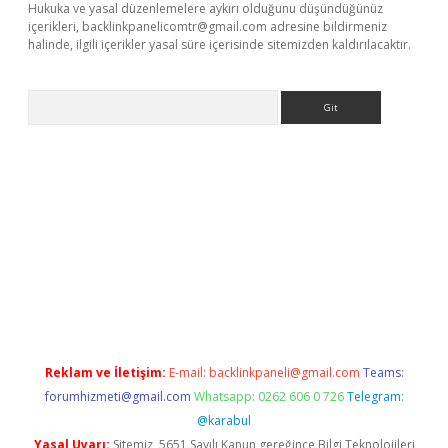
Hukuka ve yasal düzenlemelere aykırı olduğunu düşündüğünüz
içerikleri,
backlinkpanelicomtr@gmail.com
adresine bildirmeniz
halinde, ilgili içerikler yasal süre içerisinde sitemizden kaldırılacaktır.
Arama
etexper
Reklam ve İletişim:
E-mail:
backlinkpaneli@gmail.com
Teams:
forumhizmeti@gmail.com
Whatsapp: 0262 606 0 726
Telegram:
@karabul
Yasal Uyarı:
Sitemiz, 5651 Sayılı Kanun gereğince Bilgi Teknolojileri