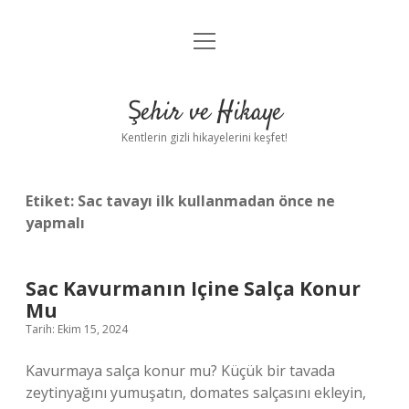
menüyü
Anasayfa
aç
Gizlilik Politikası
Şehir ve Hikaye
Yasal Uyarı
Kentlerin gizli hikayelerini keşfet!
Hakkımızda
Etiket:
Sac tavayı ilk kullanmadan önce ne
yapmalı
Sac Kavurmanın Içine Salça Konur
Mu
Tarih: Ekim 15, 2024
Kavurmaya salça konur mu? Küçük bir tavada
zeytinyağını yumuşatın, domates salçasını ekleyin,