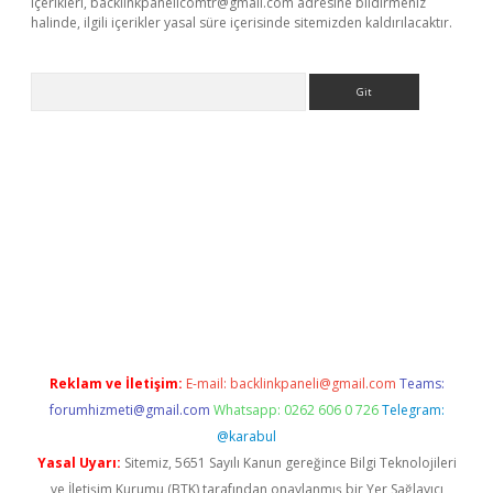
içerikleri,
backlinkpanelicomtr@gmail.com
adresine bildirmeniz
halinde, ilgili içerikler yasal süre içerisinde sitemizden kaldırılacaktır.
Arama
r
Reklam ve İletişim:
E-mail:
backlinkpaneli@gmail.com
Teams:
forumhizmeti@gmail.com
Whatsapp: 0262 606 0 726
Telegram:
@karabul
Yasal Uyarı:
Sitemiz, 5651 Sayılı Kanun gereğince Bilgi Teknolojileri
ve İletişim Kurumu (BTK) tarafından onaylanmış bir Yer Sağlayıcı