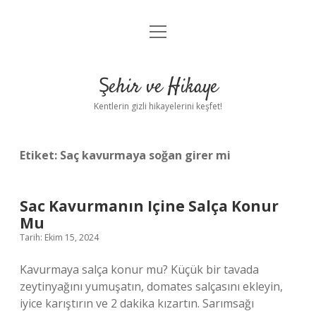
menüyü
Anasayfa
aç
Gizlilik Politikası
Şehir ve Hikaye
Yasal Uyarı
Kentlerin gizli hikayelerini keşfet!
Hakkımızda
Etiket:
Saç kavurmaya soğan girer mi
Sac Kavurmanın Içine Salça Konur
Mu
Tarih: Ekim 15, 2024
Kavurmaya salça konur mu? Küçük bir tavada
zeytinyağını yumuşatın, domates salçasını ekleyin,
iyice karıştırın ve 2 dakika kızartın. Sarımsağı