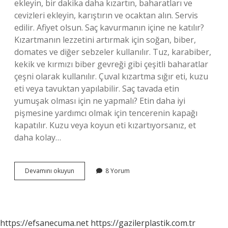
ekleyin, bir dakika daha kızartın, baharatları ve
cevizleri ekleyin, karıştırın ve ocaktan alın. Servis
edilir. Afiyet olsun. Saç kavurmanın içine ne katılır?
Kızartmanın lezzetini artırmak için soğan, biber,
domates ve diğer sebzeler kullanılır. Tuz, karabiber,
kekik ve kırmızı biber gevreği gibi çeşitli baharatlar
çeşni olarak kullanılır. Çuval kızartma sığır eti, kuzu
eti veya tavuktan yapılabilir. Saç tavada etin
yumuşak olması için ne yapmalı? Etin daha iyi
pişmesine yardımcı olmak için tencerenin kapağı
kapatılır. Kuzu veya koyun eti kızartıyorsanız, et
daha kolay…
Sac
Devamını okuyun
8 Yorum
Kavurmanın
Içine
Salça
Konur
Mu
https://efsanecuma.net
https://gazilerplastik.com.tr