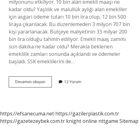
milyonunu etkiliyor. 10 bin alan emekli maaşı ne
kadar oldu? Yaşlılık ve malullük aylığı alan emekliler
için asgari ödeme tutarı 10 bin lira olup, 12 bin 500
liraya çıkarılacak. Bu düzenlemeden 3 milyon 707 bin
kişi yararlanacak. Bütçeye maliyetinin 33 milyar 200
bin lira olduğu tahmin ediliyor. Emekli maaş zammı
son dakika ne kadar oldu? Merakla beklenen
emeklilik zamları sonunda açıklandı ve ödemeler
başladı. SSK emeklilerini de…
Emekli
Devamını okuyun
12 Yorum
Aylığı
Ne
Kadar
Oldu
https://efsanecuma.net
https://gazilerplastik.com.tr
https://gazetezeybek.com.tr
knight online
nttgame
Sitemap