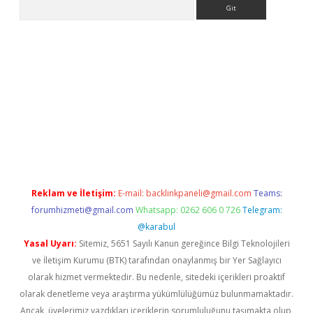
Arama
r
Reklam ve İletişim:
E-mail:
backlinkpaneli@gmail.com
Teams:
forumhizmeti@gmail.com
Whatsapp: 0262 606 0 726
Telegram:
@karabul
Yasal Uyarı:
Sitemiz, 5651 Sayılı Kanun gereğince Bilgi Teknolojileri
ve İletişim Kurumu (BTK) tarafından onaylanmış bir Yer Sağlayıcı
olarak hizmet vermektedir. Bu nedenle, sitedeki içerikleri proaktif
olarak denetleme veya araştırma yükümlülüğümüz bulunmamaktadır.
Ancak, üyelerimiz yazdıkları içeriklerin sorumluluğunu taşımakta olup,