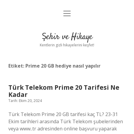
menüyü
Anasayfa
aç
Gizlilik Politikası
Şehir ve Hikaye
Yasal Uyarı
Kentlerin gizli hikayelerini keşfet!
Hakkımızda
Etiket:
Prime 20 GB hediye nasıl yapılır
Türk Telekom Prime 20 Tarifesi Ne
Kadar
Tarih: Ekim 20, 2024
Türk Telekom Prime 20 GB tarifesi kaç TL? 23-31
Ekim tarihleri ​​arasında Türk Telekom şubelerinden
veya www..tr adresinden online başvuru yaparak