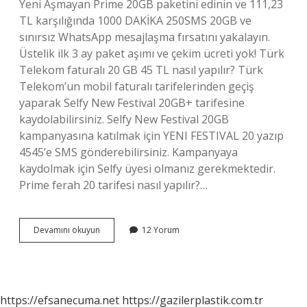
Yeni Aşmayan Prime 20GB paketini edinin ve 111,23
TL karşılığında 1000 DAKİKA 250SMS 20GB ve
sınırsız WhatsApp mesajlaşma fırsatını yakalayın.
Üstelik ilk 3 ay paket aşımı ve çekim ücreti yok! Türk
Telekom faturalı 20 GB 45 TL nasıl yapılır? Türk
Telekom’un mobil faturalı tarifelerinden geçiş
yaparak Selfy New Festival 20GB+ tarifesine
kaydolabilirsiniz. Selfy New Festival 20GB
kampanyasına katılmak için YENI FESTIVAL 20 yazıp
4545’e SMS gönderebilirsiniz. Kampanyaya
kaydolmak için Selfy üyesi olmanız gerekmektedir.
Prime ferah 20 tarifesi nasıl yapılır?…
Türk
Devamını okuyun
12 Yorum
Telekom
Prime
20
Tarifesi
Ne
https://efsanecuma.net
https://gazilerplastik.com.tr
Kadar