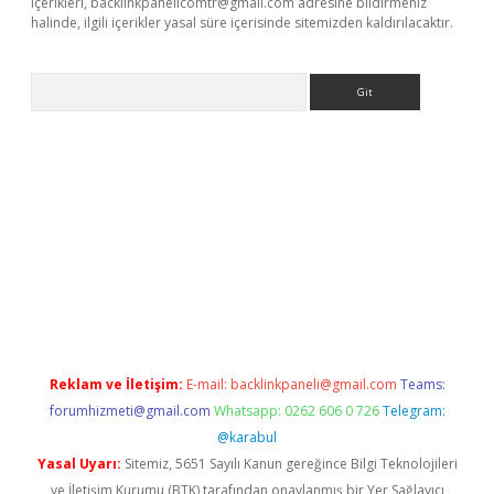
içerikleri,
backlinkpanelicomtr@gmail.com
adresine bildirmeniz
halinde, ilgili içerikler yasal süre içerisinde sitemizden kaldırılacaktır.
Arama
etexper
Reklam ve İletişim:
E-mail:
backlinkpaneli@gmail.com
Teams:
forumhizmeti@gmail.com
Whatsapp: 0262 606 0 726
Telegram:
@karabul
Yasal Uyarı:
Sitemiz, 5651 Sayılı Kanun gereğince Bilgi Teknolojileri
ve İletişim Kurumu (BTK) tarafından onaylanmış bir Yer Sağlayıcı