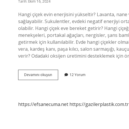
Tarih: Ekim 16, 2024
Hangi çiçek evin enerjisini yükseltir? Lavanta, nane ve
sağlayabilir. Sukulentler, evdeki negatif enerjiyi ort
olabilir. Hangi çiçek eve bereket getirir? Hangi çiçeğ
menekşeleri, portakal ağaçları, nergisler, şans bam
getirmek için kullanılabilir. Evde hangi çiçekler olm
vera, kardeş kanı, paşa kılıcı, salon sarmaşığı, kauçu
verir? Odadaki oksijen üretimini desteklemek için öne
Evde
Devamını okuyun
12 Yorum
Hangi
Çiçek
Faydalı
https://efsanecuma.net
https://gazilerplastik.com.tr