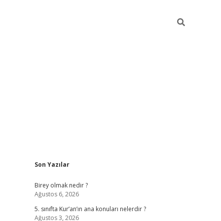
Sidebar
Son Yazılar
betexper
Birey olmak nedir ?
Ağustos 6, 2026
5. sınıfta Kur’an’ın ana konuları nelerdir ?
Ağustos 3, 2026