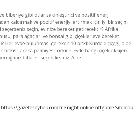
 biberiye gibi otlar sakinleştirici ve pozitif enerji
adan kaldırmak ve pozitif enerjiyi artırmak için iyi bir seçim
i seçerseniz seçin, evinize bereket getirecektir? Afrika
busu, para ağaçları ve bonsai gibi çiçekler eve bereket
alı? Her evde bulunması gereken 10 bitki: Kurdele çiçeği, aloe
k bitkisi, areka palmiyesi, orkide. Evde hangi çiçek oksijen
rdiğimiz bitkileri seçebilirsiniz: Aloe…
https://gazetezeybek.com.tr
knight online
nttgame
Sitema