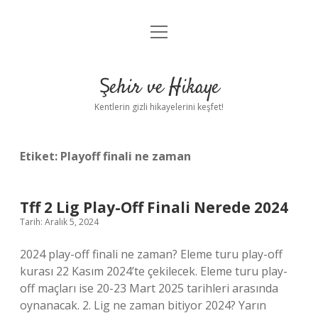
menüyü
Anasayfa
aç
Gizlilik Politikası
Şehir ve Hikaye
Yasal Uyarı
Kentlerin gizli hikayelerini keşfet!
Hakkımızda
Etiket:
Playoff finali ne zaman
Tff 2 Lig Play-Off Finali Nerede 2024
Tarih: Aralık 5, 2024
2024 play-off finali ne zaman? Eleme turu play-off
kurası 22 Kasım 2024’te çekilecek. Eleme turu play-
off maçları ise 20-23 Mart 2025 tarihleri ​​arasında
oynanacak. 2. Lig ne zaman bitiyor 2024? Yarın