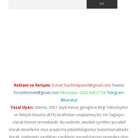
Arama
etexper
Reklam ve İletişim:
E-mail:
backlinkpaneli@gmail.com
Teams:
forumhizmeti@gmail.com
Whatsapp: 0262 606 0 726
Telegram:
@karabul
Yasal Uyarı:
Sitemiz, 5651 Sayılı Kanun gereğince Bilgi Teknolojileri
ve İletişim Kurumu (BTK) tarafından onaylanmış bir Yer Sağlayıcı
olarak hizmet vermektedir. Bu nedenle, sitedeki içerikleri proaktif
olarak denetleme veya araştırma yükümlülüğümüz bulunmamaktadır.
Ancak, üyelerimiz yazdıkları içeriklerin sorumluluğunu taşımakta olup,