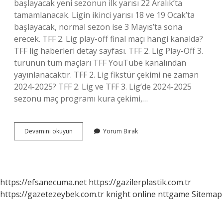
başlayacak yeni sezonun ilk yarısı 22 Aralık’ta
tamamlanacak. Ligin ikinci yarısı 18 ve 19 Ocak’ta
başlayacak, normal sezon ise 3 Mayıs’ta sona
erecek. TFF 2. Lig play-off final maçı hangi kanalda?
TFF lig haberleri detay sayfası. TFF 2. Lig Play-Off 3.
turunun tüm maçları TFF YouTube kanalından
yayınlanacaktır. TFF 2. Lig fikstür çekimi ne zaman
2024-2025? TFF 2. Lig ve TFF 3. Lig’de 2024-2025
sezonu maç programı kura çekimi,…
Tff
Devamını okuyun
Yorum Bırak
2
Lig
Play-
Off
Finali
https://efsanecuma.net
https://gazilerplastik.com.tr
Nerede
https://gazetezeybek.com.tr
knight online
nttgame
Sitemap
2024